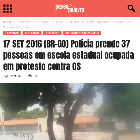
Início
Lembrar
Autorais
17 SET 2016 (BR-GO) Polícia prende 37 pessoas em
escola estadual...
LEMBRAR
AUTORAIS
NOTICIAR
MOVIMENTOS EM LUTA
17 SET 2016 (BR-GO) Polícia prende 37
pessoas em escola estadual ocupada
em protesto contra OS
17/09/2016
0