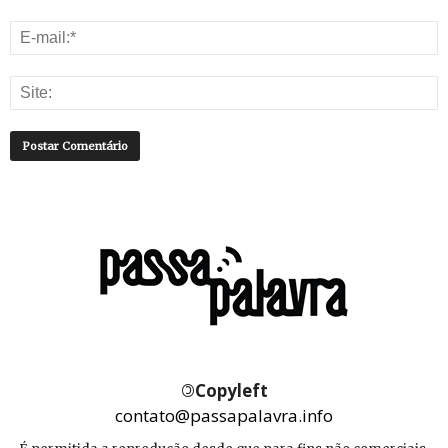
©
Copyleft
contato@passapalavra.info