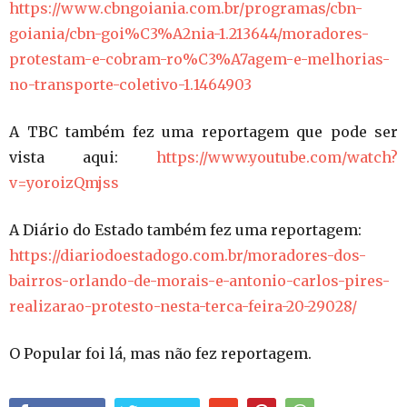
https://www.cbngoiania.com.br/programas/cbn-
goiania/cbn-goi%C3%A2nia-1.213644/moradores-
protestam-e-cobram-ro%C3%A7agem-e-melhorias-
no-transporte-coletivo-1.1464903
A TBC também fez uma reportagem que pode ser
vista aqui:
https://www.youtube.com/watch?
v=yoroizQmjss
A Diário do Estado também fez uma reportagem:
https://diariodoestadogo.com.br/moradores-dos-
bairros-orlando-de-morais-e-antonio-carlos-pires-
realizarao-protesto-nesta-terca-feira-20-29028/
O Popular foi lá, mas não fez reportagem.