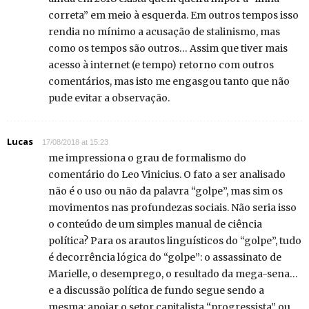
correta” em meio à esquerda. Em outros tempos isso
rendia no mínimo a acusação de stalinismo, mas
como os tempos são outros… Assim que tiver mais
acesso à internet (e tempo) retorno com outros
comentários, mas isto me engasgou tanto que não
pude evitar a observação.
Lucas
17/08/2018 at 15:23
me impressiona o grau de formalismo do
comentário do Leo Vinicius. O fato a ser analisado
não é o uso ou não da palavra “golpe”, mas sim os
movimentos nas profundezas sociais. Não seria isso
o conteúdo de um simples manual de ciência
política? Para os arautos linguísticos do “golpe”, tudo
é decorrência lógica do “golpe”: o assassinato de
Marielle, o desemprego, o resultado da mega-sena…
e a discussão política de fundo segue sendo a
mesma: apoiar o setor capitalista “progressista” ou