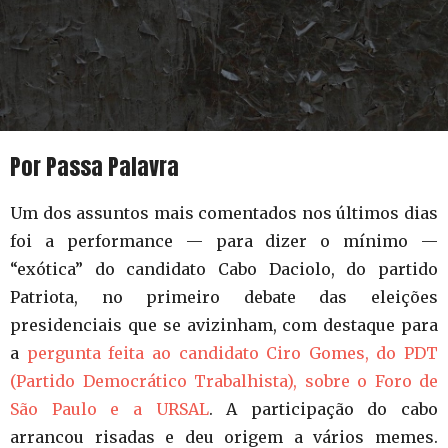
Por Passa Palavra
Um dos assuntos mais comentados nos últimos dias
foi a performance — para dizer o mínimo —
“exótica” do candidato Cabo Daciolo, do partido
Patriota, no primeiro debate das eleições
presidenciais que se avizinham, com destaque para
a
pergunta feita ao candidato Ciro Gomes, do PDT
(Partido Democrático Trabalhista), sobre o Foro de
São Paulo e a URSAL
. A participação do cabo
arrancou risadas e deu origem a vários memes.