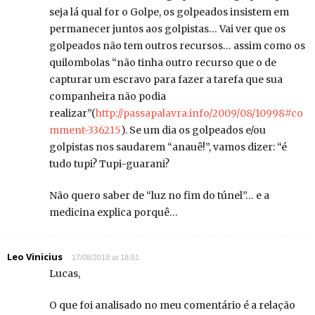
seja lá qual for o Golpe, os golpeados insistem em
permanecer juntos aos golpistas… Vai ver que os
golpeados não tem outros recursos… assim como os
quilombolas “não tinha outro recurso que o de
capturar um escravo para fazer a tarefa que sua
companheira não podia
realizar”(
http://passapalavra.info/2009/08/10998#co
mment-336215
). Se um dia os golpeados e/ou
golpistas nos saudarem “anauê!”, vamos dizer: “é
tudo tupi? Tupi-guarani?
Não quero saber de “luz no fim do túnel”… e a
medicina explica porquê…
Leo Vinicius
17/08/2018 at 18:51
Lucas,
O que foi analisado no meu comentário é a relação