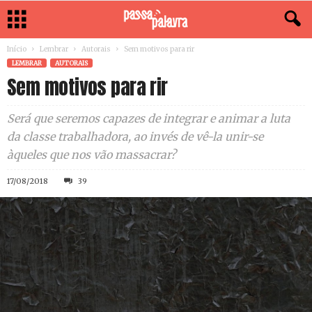
Início
Lembrar
Autorais
Sem motivos para rir
LEMBRAR
AUTORAIS
Sem motivos para rir
Será que seremos capazes de integrar e animar a luta
da classe trabalhadora, ao invés de vê-la unir-se
àqueles que nos vão massacrar?
17/08/2018
39