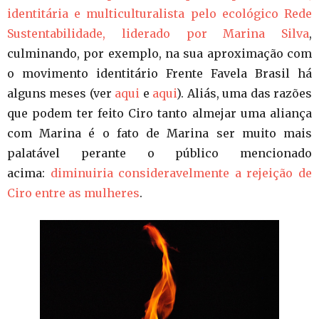
identitária e multiculturalista pelo ecológico Rede
Sustentabilidade, liderado por Marina Silva
,
culminando, por exemplo, na sua aproximação com
o movimento identitário Frente Favela Brasil há
alguns meses (ver
aqui
e
aqui
). Aliás, uma das razões
que podem ter feito Ciro tanto almejar uma aliança
com Marina é o fato de Marina ser muito mais
palatável perante o público mencionado
acima:
diminuiria consideravelmente a rejeição de
Ciro entre as mulheres
.