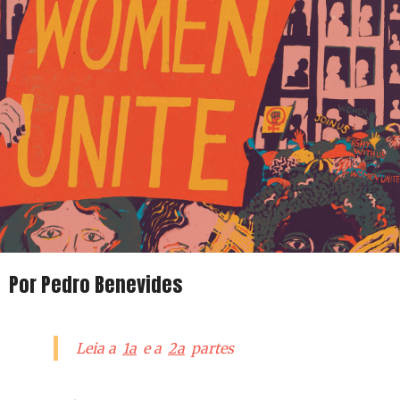
Por Pedro Benevides
Leia a
1a
e a
2a
partes