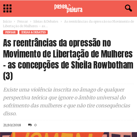
Início
Pensar
Ideias & Debates
As reentrâncias da opressão no Movimento de
Libertação de Mulheres – as...
PENSAR
IDEIAS & DEBATES
As reentrâncias da opressão no
Movimento de Libertação de Mulheres
– as concepções de Sheila Rowbotham
(3)
Existe uma violência inscrita no âmago de qualquer
perspectiva teórica que ignore o âmbito universal do
sofrimento das mulheres e que não tire consequências
disso.
21/10/2018
0