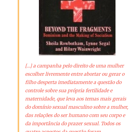
[…] a campanha pelo direito de uma mulher
escolher livremente entre abortar ou gerar o
filho desperta imediatamente a questão do
controle sobre sua própria fertilidade e
maternidade, que leva aos temas mais gerais
do domínio sexual masculino sobre a mulher,
das relações do ser humano com seu corpo e
da importância do prazer sexual. Todos os
quatro aspectos da questão foram