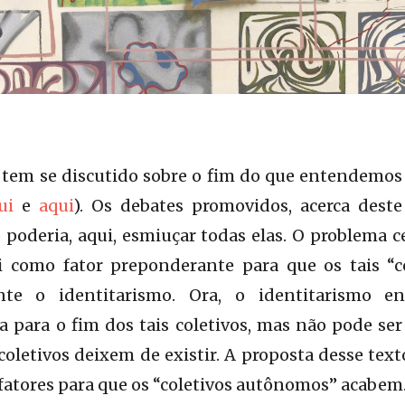
Cohen born 1933 Purchased 1972
tem se discutido sobre o fim do que entendemos 
k/art/work/T01535
ui
e
aqui
). Os debates promovidos, acerca des
 poderia, aqui, esmiuçar todas elas. O problema c
i como fator preponderante para que os tais “
te o identitarismo. Ora, o identitarismo en
 para o fim dos tais coletivos, mas não pode ser
 coletivos deixem de existir. A proposta desse tex
fatores para que os “coletivos autônomos” acabem