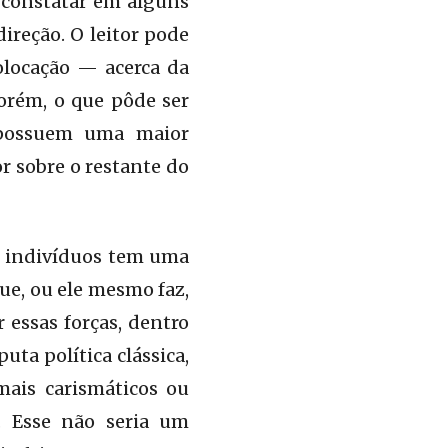
 constatar em alguns
ireção. O leitor pode
locação — acerca da
orém, o que pôde ser
 possuem uma maior
r sobre o restante do
s indivíduos tem uma
ue, ou ele mesmo faz,
 essas forças, dentro
ta política clássica,
mais carismáticos ou
 Esse não seria um