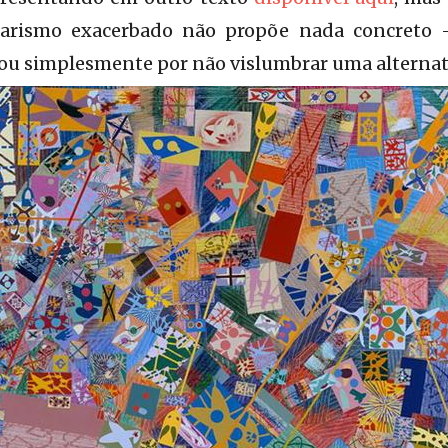
tarismo exacerbado não propõe nada concreto 
 ou simplesmente por não vislumbrar uma alternat