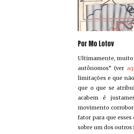
Por Mo Lotov
Matter of Identity I 1963 Bernard 
Ultimamente, muito 
http://www.tate.org.u
autônomos” (ver
aq
limitações e que não
que o que se atribu
acabem é justamen
movimento corrobora
fator para que esses
sobre um dos outros 