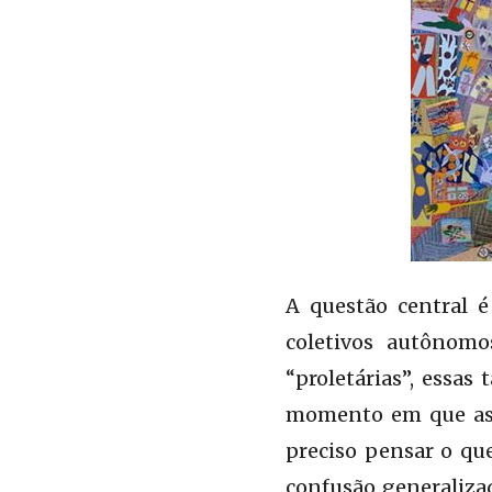
A questão central é
coletivos autônomo
“proletárias”, essas
momento em que ass
preciso pensar o qu
confusão generaliza