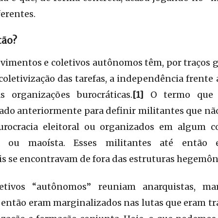
ferentes.
tão?
vimentos e coletivos autônomos têm, por traços g
coletivização das tarefas, a independência frente 
s organizações burocráticas.
[1]
O termo que 
ado anteriormente para definir militantes que n
urocracia eleitoral ou organizados em algum c
ista ou maoísta. Esses militantes até entã
s se encontravam de fora das estruturas hegemôn
etivos “autônomos” reuniam anarquistas, marx
 então eram marginalizados nas lutas que eram t