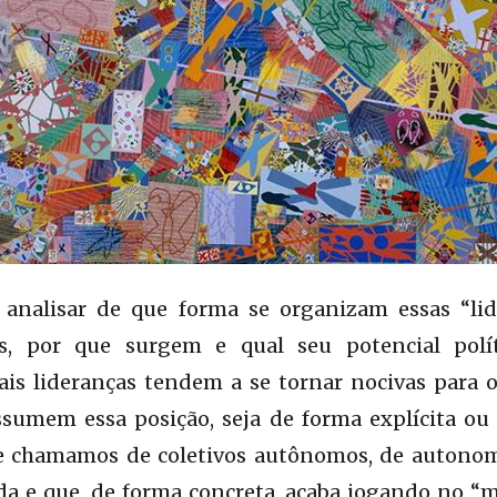
 analisar de que forma se organizam essas “li
s, por que surgem e qual seu potencial políti
 tais lideranças tendem a se tornar nocivas para o
umem essa posição, seja de forma explícita ou
e chamamos de coletivos autônomos, de autonom
da e que, de forma concreta, acaba jogando no “