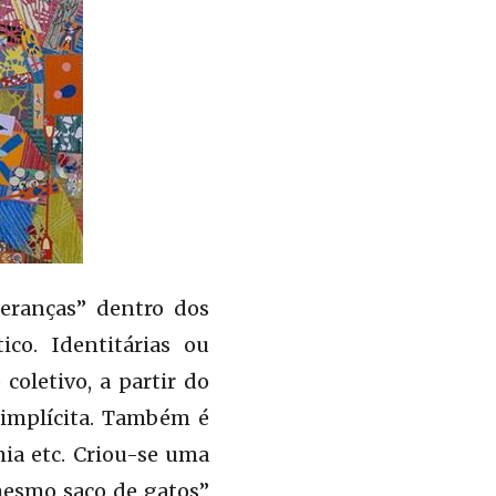
deranças” dentro dos
co. Identitárias ou
 coletivo, a partir do
 implícita. Também é
ia etc. Criou-se uma
mesmo saco de gatos”