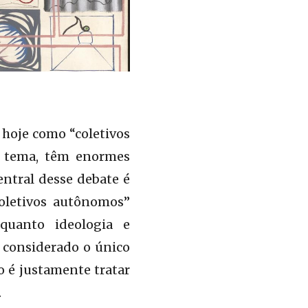
hoje como “coletivos
te tema, têm enormes
entral desse debate é
coletivos autônomos”
quanto ideologia e
 considerado o único
to é justamente tratar
.