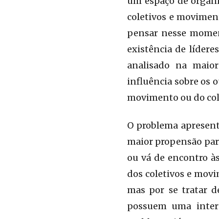
um espaço de organi
coletivos e moviment
pensar nesse momen
existência de líder
analisado na maio
influência sobre os 
movimento ou do col
O problema apresent
maior propensão para
ou vá de encontro às
dos coletivos e movi
mas por se tratar d
possuem uma inter