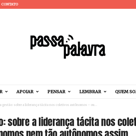
CONTATO
R
APOIAR
PENSAR
LEMBRAR
QUEM S
 gestão: sobre a liderança tácita nos coletivos autônomos – ou...
: sobre a liderança tácita nos cole
tônomos nem tão autônomos assim