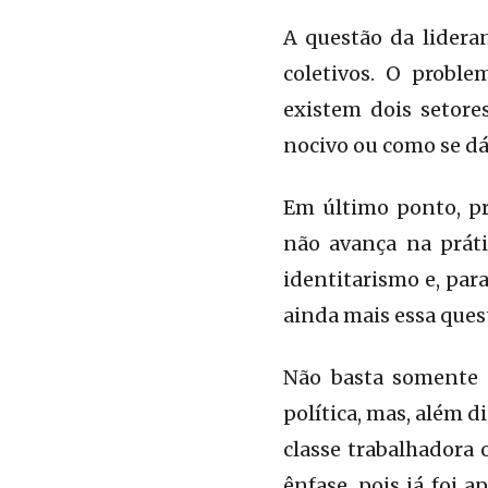
A questão da lideran
coletivos. O probl
existem dois setore
nocivo ou como se dá 
Em último ponto, p
não avança na práti
identitarismo e, par
ainda mais essa ques
Não basta somente d
política, mas, além d
classe trabalhadora
ênfase, pois já foi