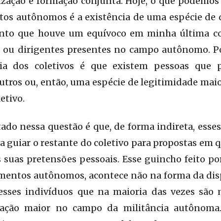
zação e formação conjunta. Hoje, o que podemos
os autônomos é a existência de uma espécie de d
to que houve um equívoco em minha última co
es ou dirigentes presentes no campo autônomo. P
ria dos coletivos é que existem pessoas que
outros ou, então, uma espécie de legitimidade maio
etivo.
ado nessa questão é que, de forma indireta, esse
 guiar o restante do coletivo para propostas em q
 suas pretensões pessoais. Esse guincho feito por
mentos autônomos, acontece não na forma da dispu
esses indivíduos que na maioria das vezes são 
ação maior no campo da militância autônoma.