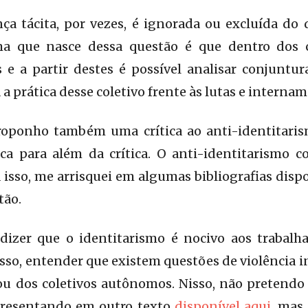
ça tácita, por vezes, é ignorada ou excluída do
ema que nasce dessa questão é que dentro dos 
s e a partir destes é possível analisar conjuntu
a prática desse coletivo frente às lutas e internam
roponho também uma crítica ao anti-identitari
ca para além da crítica. O anti-identitarismo 
a isso, me arrisquei em algumas bibliografias disp
tão.
izer que o identitarismo é nocivo aos trabalha
isso, entender que existem questões de violência i
 ou dos coletivos autônomos. Nisso, não pretend
 apresentando em outro texto
disponível aqui
, mas