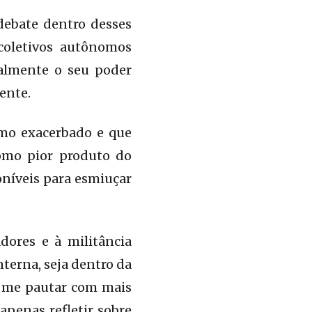
 debate dentro desses
coletivos autônomos
ralmente o seu poder
ente.
smo exacerbado e que
como pior produto do
oníveis para esmiuçar
dores e à militância
nterna, seja dentro da
o me pautar com mais
 apenas refletir sobre