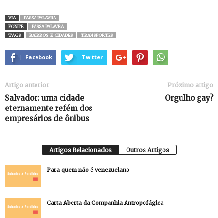
VIA
PASSA PALAVRA
FONTE
PASSA PALAVRA
TAGS
BAIRROS_E_CIDADES
TRANSPORTES
Facebook
Twitter
Artigo anterior
Próximo artigo
Salvador: uma cidade
Orgulho gay?
eternamente refém dos
empresários de ônibus
Artigos Relacionados
Outros Artigos
Para quem não é venezuelano
Carta Aberta da Companhia Antropofágica