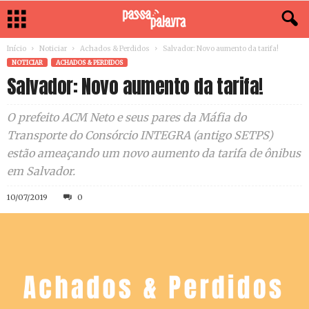
Início
Noticiar
Achados & Perdidos
Salvador: Novo aumento da tarifa!
NOTICIAR
ACHADOS & PERDIDOS
Salvador: Novo aumento da tarifa!
O prefeito ACM Neto e seus pares da Máfia do
Transporte do Consórcio INTEGRA (antigo SETPS)
estão ameaçando um novo aumento da tarifa de ônibus
em Salvador.
10/07/2019
0