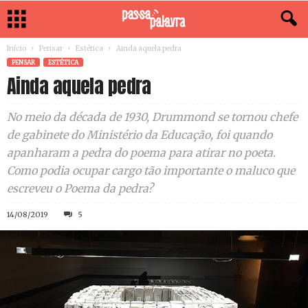
Início
Pensar
Estética
Ainda aquela pedra
PENSAR
ESTÉTICA
Ainda aquela pedra
No meio da década de 1930, Drummond se tornou chefe
de gabinete do Ministério da Educação, foi quando
apanharam a pedra do poema para atirar no poeta.
Como podia ocupar cargo tão importante o maluco que
escreveu o Poema da pedra?
14/08/2019
5