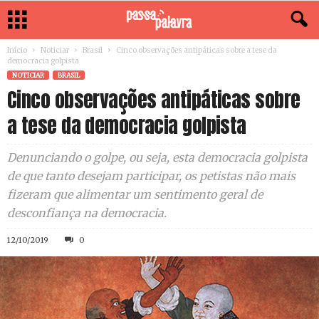
Início
Noticiar
Brasil
Cinco observações antipáticas sobre a tese da
democracia golpista
NOTICIAR
BRASIL
Cinco observações antipáticas sobre
a tese da democracia golpista
Denunciando o golpe, ou seja, esta democracia golpista
de que tanto desejam participar, os petistas não mais
fizeram que alimentar um sentimento geral de
desconfiança na democracia.
12/10/2019
0