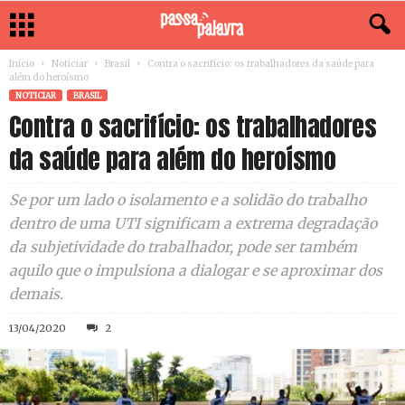
Início
Noticiar
Brasil
Contra o sacrifício: os trabalhadores da saúde para
além do heroísmo
NOTICIAR
BRASIL
Contra o sacrifício: os trabalhadores
da saúde para além do heroísmo
Se por um lado o isolamento e a solidão do trabalho
dentro de uma UTI significam a extrema degradação
da subjetividade do trabalhador, pode ser também
aquilo que o impulsiona a dialogar e se aproximar dos
demais.
13/04/2020
2