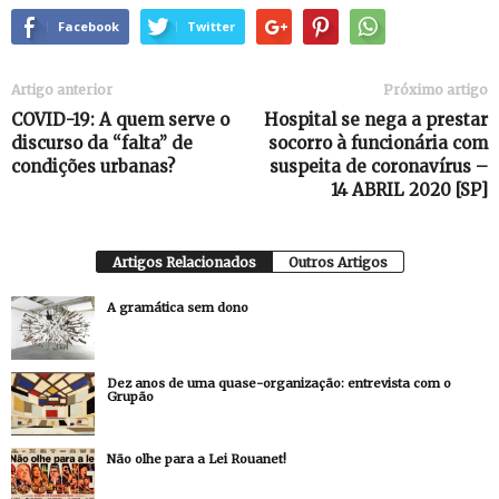
Facebook
Twitter
Artigo anterior
Próximo artigo
COVID-19: A quem serve o
Hospital se nega a prestar
discurso da “falta” de
socorro à funcionária com
condições urbanas?
suspeita de coronavírus –
14 ABRIL 2020 [SP]
Artigos Relacionados
Outros Artigos
A gramática sem dono
Dez anos de uma quase-organização: entrevista com o
Grupão
Não olhe para a Lei Rouanet!