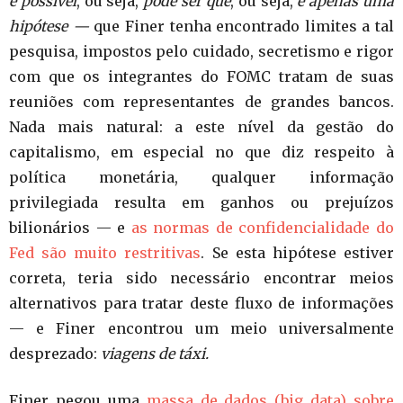
é possível
, ou seja,
pode ser que
, ou seja,
é apenas uma
hipótese —
que Finer tenha encontrado limites a tal
pesquisa, impostos pelo cuidado, secretismo e rigor
com que os integrantes do FOMC tratam de suas
reuniões com representantes de grandes bancos.
Nada mais natural: a este nível da gestão do
capitalismo, em especial no que diz respeito à
política monetária, qualquer informação
privilegiada resulta em ganhos ou prejuízos
bilionários — e
as normas de confidencialidade do
Fed são muito restritivas
. Se esta hipótese estiver
correta, teria sido necessário encontrar meios
alternativos para tratar deste fluxo de informações
— e Finer encontrou um meio universalmente
desprezado:
viagens de táxi.
Finer pegou uma
massa de dados (big data) sobre