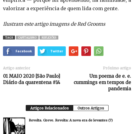
empírica — porque fui aprendendo, na humildade, a
valorizar a experiência de quem lida com gente.
Ilustram este artigo imagens de Red Grooms
TAGS
CAPITALISMO
REFLEXÕES
Facebook
Twitter
Artigo anterior
Próximo artigo
01 MAIO 2020 [São Paulo]
Um poema de e. e.
Diário da quarentena #14
cummings em tempos de
pandemia
Artigos Relacionados
Outros Artigos
Revolta. Greve. Revolta: A nova era de levantes (7)