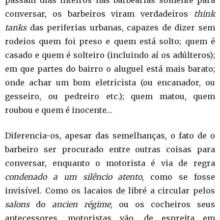
passam dias inteiros nas barbearias somente para
conversar, os barbeiros viram verdadeiros
think
tanks
das periferias urbanas, capazes de dizer sem
rodeios quem foi preso e quem está solto; quem é
casado e quem é solteiro (incluindo aí os adúlteros);
em que partes do bairro o aluguel está mais barato;
onde achar um bom eletricista (ou encanador, ou
gesseiro, ou pedreiro etc.); quem matou, quem
roubou e quem é inocente…
Diferencia-os, apesar das semelhanças, o fato de o
barbeiro ser procurado entre outras coisas para
conversar, enquanto o motorista é via de regra
condenado a um silêncio atento
, como se fosse
invisível. Como os lacaios de libré a circular pelos
salons
do
ancien régime
, ou os cocheiros seus
antecessores, motoristas vão, de espreita em