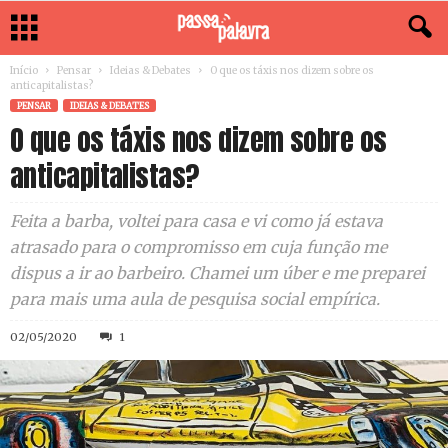
Início
Pensar
Ideias & Debates
O que os táxis nos dizem sobre os
anticapitalistas?
PENSAR
IDEIAS & DEBATES
O que os táxis nos dizem sobre os
anticapitalistas?
Feita a barba, voltei para casa e vi como já estava
atrasado para o compromisso em cuja função me
dispus a ir ao barbeiro. Chamei um úber e me preparei
para mais uma aula de pesquisa social empírica.
02/05/2020
1