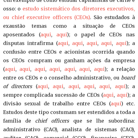
Um exemplo de como estudar capitalistas de carne e
osso: o
estudo sistemático dos
diretores executivos,
ou
chief executive officer
s (CEOs)
. São estudados à
exaustão temas como a situação de CEOs
aposentados (
aqui
,
aqui
); o papel de CEOs nas
disputas intrafirma (
aqui
,
aqui
,
aqui
,
aqui
,
aqui
); a
confusão entre CEOs e acionistas ocorrida quando
os CEOs compram ou ganham ações da empresa
(
aqui
,
aqui
,
aqui
,
aqui
,
aqui
,
aqui
,
aqui
); a relação
entre os CEOs e o conselho administrativo, ou
board
of directors
(
aqui
,
aqui
,
aqui
,
aqui
,
aqui
,
aqui
); a
sempre complicada sucessão de CEOs (
aqui
,
aqui
); a
divisão sexual de trabalho entre CEOs (
aqui
) etc.
Estudos deste tipo costumam ser estendidos a toda a
família de
chief officers
que se lhe subordina:
administrativo (CAO), analista de sistemas (CAO),