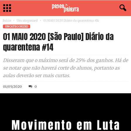
Início
Uncategorized
01 MAIO 2020 Diário da quarentena #14
UNCATEGORIZED
01 MAIO 2020 [São Paulo] Diário da
quarentena #14
Disseram que o máximo será de 25% dos ganhos. Há de
se notar que não haverá corte de alunos, portanto as
aulas deverão ser mais curtas.
01/05/2020
0