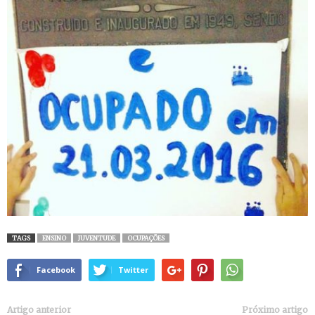
TAGS
ENSINO
JUVENTUDE
OCUPAÇÕES
Facebook
Twitter
Artigo anterior
Próximo artigo