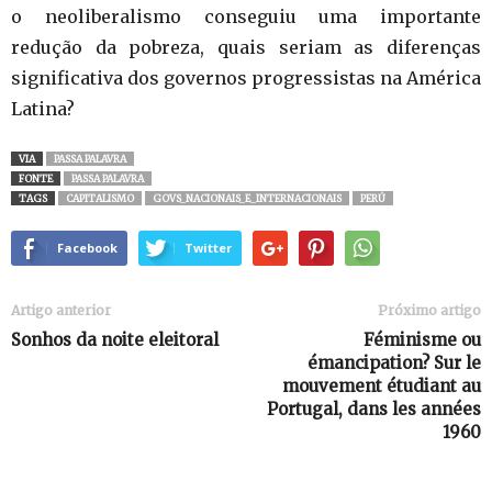
o neoliberalismo conseguiu uma importante
redução da pobreza, quais seriam as diferenças
significativa dos governos progressistas na América
Latina?
VIA
PASSA PALAVRA
FONTE
PASSA PALAVRA
TAGS
CAPITALISMO
GOVS_NACIONAIS_E_INTERNACIONAIS
PERÚ
Facebook
Twitter
Artigo anterior
Próximo artigo
Sonhos da noite eleitoral
Féminisme ou
émancipation? Sur le
mouvement étudiant au
Portugal, dans les années
1960