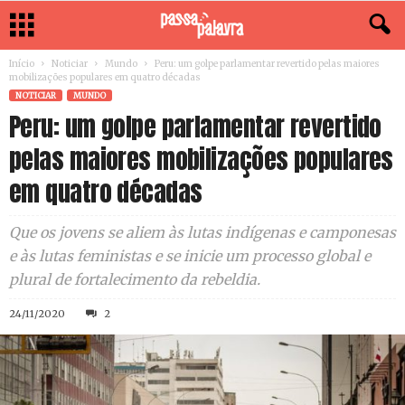
Início
Noticiar
Mundo
Peru: um golpe parlamentar revertido pelas maiores
mobilizações populares em quatro décadas
NOTICIAR
MUNDO
Peru: um golpe parlamentar revertido
pelas maiores mobilizações populares
em quatro décadas
Que os jovens se aliem às lutas indígenas e camponesas
e às lutas feministas e se inicie um processo global e
plural de fortalecimento da rebeldia.
24/11/2020
2