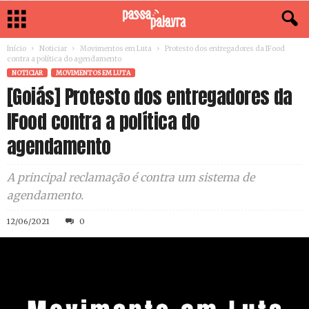
Início
Noticiar
Movimentos em Luta
Protesto dos entregadores da IFood
contra a política do agendamento
NOTICIAR
MOVIMENTOS EM LUTA
[Goiás] Protesto dos entregadores da
IFood contra a política do
agendamento
A principal reclamação é contra um sistema de
agendamento.
12/06/2021
0