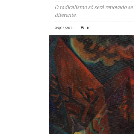
O radicalismo só será renovado se
diferente.
05/08/2021
10