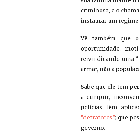
sua família mantêm 
criminosa, e o chama
instaurar um regime t
Vê também que o 
oportunidade, moti
reivindicando uma “
armar, não a populaçã
Sabe que ele tem per
a cumprir, inconve
polícias têm aplic
“detratores”
; que pe
governo.