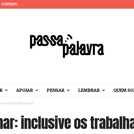
CONTATO
R
APOIAR
PENSAR
LEMBRAR
QUEM S
usive os trabalhadores?
ar: inclusive os trabal