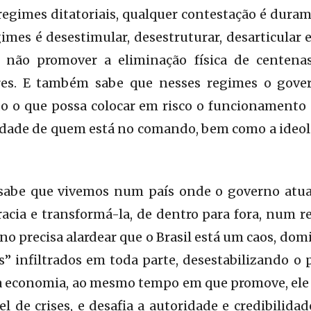
regimes ditatoriais, qualquer contestação é dura
gimes é desestimular, desestruturar, desarticular 
 não promover a eliminação física de centenas
res. E também sabe que nesses regimes o gove
o o que possa colocar em risco o funcionamento d
idade de quem está no comando, bem como a ideolo
 sabe que vivemos num país onde o governo atua
cia e transformá-la, de dentro para fora, num re
rno precisa alardear que o Brasil está um caos, do
” infiltrados em toda parte, desestabilizando o p
 a economia, ao mesmo tempo em que promove, ele
l de crises, e desafia a autoridade e credibilidad