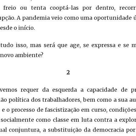
reio ou tenta cooptá-las por dentro, recor
pção. A pandemia veio como uma oportunidade ún
sde o início.
tudo isso, mas será que age, se expressa e se 
 novo ambiente?
2
emos requer da esquerda a capacidade de pr
ião política dos trabalhadores, bem como a sua a
e o processo de fascistização em curso, condiçõe
socialmente como classe em luta contra a explor
ual conjuntura, a substituição da democracia po