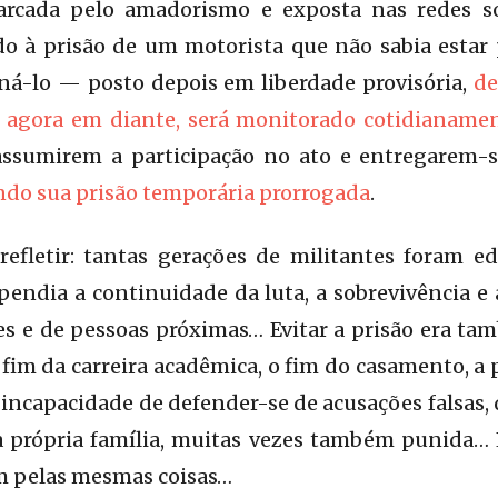
arcada pelo amadorismo e exposta nas redes so
do à prisão de um motorista que não sabia estar
ná-lo — posto depois em liberdade provisória,
de
e agora em diante, será monitorado cotidianame
assumirem a participação no ato e entregarem-
ndo sua prisão temporária prorrogada
.
refletir: tantas gerações de militantes foram ed
ependia a continuidade da luta, a sobrevivência e 
s e de pessoas próximas… Evitar a prisão era tamb
fim da carreira acadêmica, o fim do casamento, a
 a incapacidade de defender-se de acusações falsas,
a própria família, muitas vezes também punida… E
m pelas mesmas coisas…