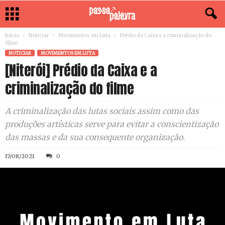
Início
Noticiar
Movimentos em Luta
Prédio da Caixa e a criminalização do
filme
NOTICIAR
MOVIMENTOS EM LUTA
[Niterói] Prédio da Caixa e a
criminalização do filme
A criminalização das lutas sociais assim como das
produções artísticas serve para evitar a conscientização
das massas e da sua consequente organização.
17/08/2021
0