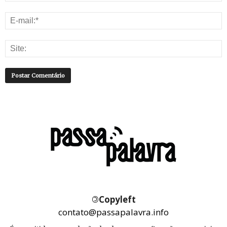
©
Copyleft
contato@passapalavra.info