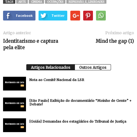
TAGS
ARTE
CINEMA
OCUPAÇÕES
REPRESSÃO_E_LIBERDADES
Facebook
Twitter
Artigo anterior
Próximo artigo
Identitarismo e captura
Mind the gap (1)
pela elite
Artigos Relacionados
Outros Artigos
Nota ao Comitê Nacional da LSR
[São Paulo] Exibição do documentário “Moinho de Gente” +
Debate!
[Goiás] Demandas dos estagiários do Tribunal de Justiça