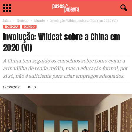
Início
Noticiar
Mundo
Involução: Wildcat sobre a China em 2020 (VI)
NOTICIAR
MUNDO
Involução: Wildcat sobre a China em
2020 (VI)
A China tem seguido os conselhos sobre como evitar a
armadilha de renda média, mas a educação formal, por
si só, não é suficiente para criar empregos adequados.
12/09/2021
0