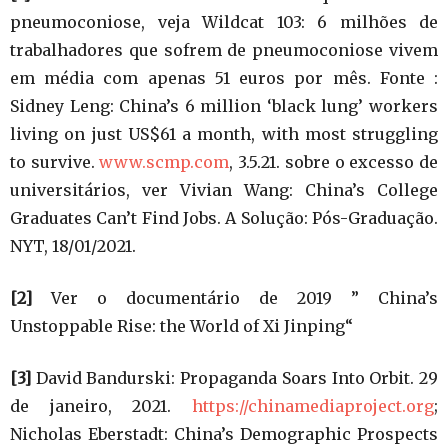
pneumoconiose, veja Wildcat 103: 6 milhões de
trabalhadores que sofrem de pneumoconiose vivem
em média com apenas 51 euros por mês. Fonte :
Sidney Leng: China’s 6 million ‘black lung’ workers
living on just US$61 a month, with most struggling
to survive.
www.scmp.com
, 3.5.21. sobre o excesso de
universitários, ver Vivian Wang: China’s College
Graduates Can’t Find Jobs. A Solução: Pós-Graduação.
NYT, 18/01/2021.
[2]
Ver o documentário de 2019 ” China’s
Unstoppable Rise: the World of Xi Jinping“
[3]
David Bandurski: Propaganda Soars Into Orbit. 29
de janeiro, 2021.
https://chinamediaproject.org
;
Nicholas Eberstadt: China’s Demographic Prospects