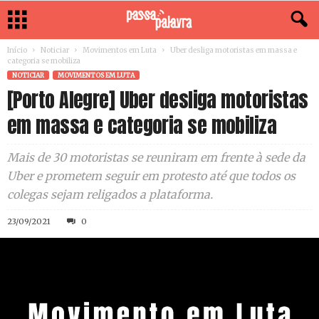
Início
Noticiar
Movimentos em Luta
Uber desliga motoristas em massa e
categoria se mobiliza
NOTICIAR
MOVIMENTOS EM LUTA
[Porto Alegre] Uber desliga motoristas
em massa e categoria se mobiliza
Mais de 30 motoristas se reuniram em frente à sede da
Uber e prometem seguir em protesto até que todos os
colegas sejam religados a plataforma.
23/09/2021
0