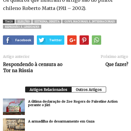
Os quadros que ilustram o artigo são do pintor
chileno Roberto Matta (1911 – 2002).
TAGS
ELEIÇÕES
EXTREMA_DIREITA
GOVS_NACIONAIS_E_INTERNACIONAIS
REPRESSÃO_E_LIBERDADES
Facebook
Twitter
Artigo anterior
Próximo artigo
Respondendo à censura ao
Que fazer?
Tor na Rússia
Artigos Relacionados
Outros Artigos
A última declaração de Zoe Rogers do Palestine Action
perante o júri
A armadilha do desarmamento em Gaza