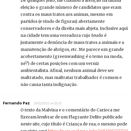
De qualquer jeito, me chamou a atenção na última
eleição o grande número de candidatos que eram
contra os maus tratos aos animas, mesmo em
partidos (e vindo de figuras) abertamente
conservadores e da direita mais abjeta. Inclusive aqui
na cidade tem uma vereadora cujo feudo é
justamente a denúncia de maus tratos a animais e a
manutenção de abrigos, etc. Me parece um grande
acobertamento (greenwashing é o temo na moda,
né?) de certas posições com um verniz
ambientalista. Afinal, nenhum animal deve ser
maltratado, mas maltratar trabalhador é comum e
não causa tanta indignação.
Fernando Paz
16/01/2022 at 03:31
O texto da Malvina e o comentário do Carioca me
fizeram lembrar de um Flagrante Delito publicado
neste site, cujo título é Criança de rua; o mesmo pode
ser visto aqui
https://passapalavra.info/2013/05/77773/