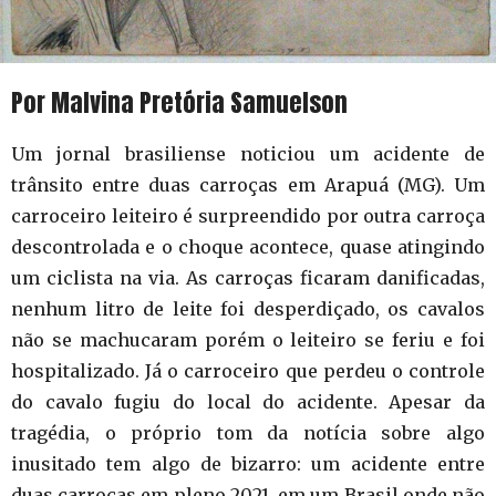
Por Malvina Pretória Samuelson
Um jornal brasiliense noticiou um acidente de
trânsito entre duas carroças em Arapuá (MG). Um
carroceiro leiteiro é surpreendido por outra carroça
descontrolada e o choque acontece, quase atingindo
um ciclista na via. As carroças ficaram danificadas,
nenhum litro de leite foi desperdiçado, os cavalos
não se machucaram porém o leiteiro se feriu e foi
hospitalizado. Já o carroceiro que perdeu o controle
do cavalo fugiu do local do acidente. Apesar da
tragédia, o próprio tom da notícia sobre algo
inusitado tem algo de bizarro: um acidente entre
duas carroças em pleno 2021, em um Brasil onde não