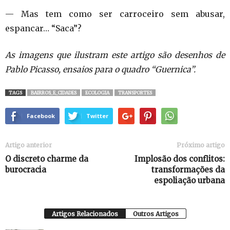
— Mas tem como ser carroceiro sem abusar,
espancar… “Saca”?
As imagens que ilustram este artigo são desenhos de
Pablo Picasso, ensaios para o quadro “Guernica”.
TAGS
BAIRROS_E_CIDADES
ECOLOGIA
TRANSPORTES
Facebook
Twitter
Artigo anterior
Próximo artigo
O discreto charme da
Implosão dos conflitos:
burocracia
transformações da
espoliação urbana
Artigos Relacionados
Outros Artigos