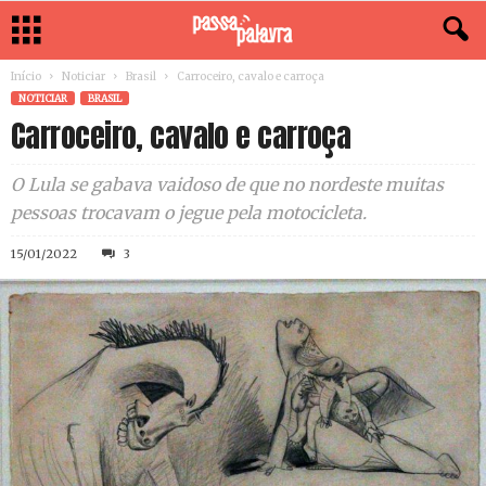
Início
Noticiar
Brasil
Carroceiro, cavalo e carroça
NOTICIAR
BRASIL
Carroceiro, cavalo e carroça
O Lula se gabava vaidoso de que no nordeste muitas
pessoas trocavam o jegue pela motocicleta.
15/01/2022
3