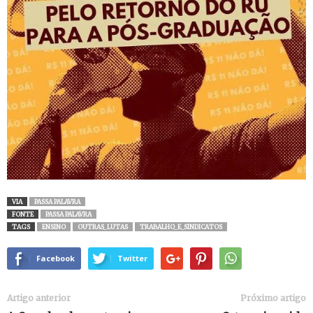
VIA
PASSA PALAVRA
FONTE
PASSA PALAVRA
TAGS
ENSINO
OUTRAS_LUTAS
TRABALHO_E_SINDICATOS
Facebook
Twitter
Artigo anterior
Próximo artigo