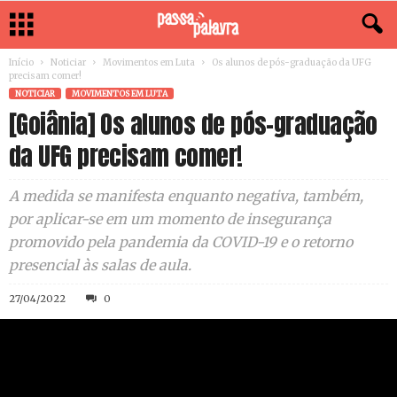
Início
Noticiar
Movimentos em Luta
Os alunos de pós-graduação da UFG
precisam comer!
NOTICIAR
MOVIMENTOS EM LUTA
[Goiânia] Os alunos de pós-graduação
da UFG precisam comer!
A medida se manifesta enquanto negativa, também,
por aplicar-se em um momento de insegurança
promovido pela pandemia da COVID-19 e o retorno
presencial às salas de aula.
27/04/2022
0