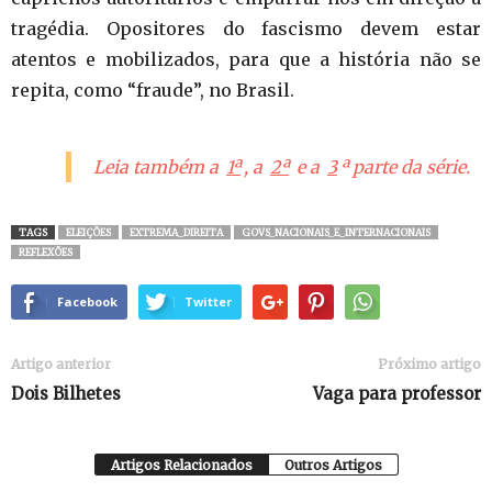
tragédia. Opositores do fascismo devem estar
atentos e mobilizados, para que a história não se
repita, como “fraude”, no Brasil.
Leia também a
1ª
, a
2ª
e a
3
ª parte da série.
TAGS
ELEIÇÕES
EXTREMA_DIREITA
GOVS_NACIONAIS_E_INTERNACIONAIS
REFLEXÕES
Facebook
Twitter
Artigo anterior
Próximo artigo
Dois Bilhetes
Vaga para professor
Artigos Relacionados
Outros Artigos