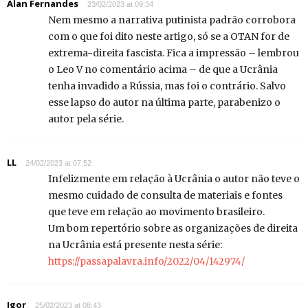
Alan Fernandes
23/02/2023 at 09:34
Nem mesmo a narrativa putinista padrão corrobora
com o que foi dito neste artigo, só se a OTAN for de
extrema-direita fascista. Fica a impressão – lembrou
o Leo V no comentário acima – de que a Ucrânia
tenha invadido a Rússia, mas foi o contrário. Salvo
esse lapso do autor na última parte, parabenizo o
autor pela série.
LL
24/02/2023 at 07:52
Infelizmente em relação à Ucrânia o autor não teve o
mesmo cuidado de consulta de materiais e fontes
que teve em relação ao movimento brasileiro.
Um bom repertório sobre as organizações de direita
na Ucrânia está presente nesta série:
https://passapalavra.info/2022/04/142974/
Igor
25/02/2023 at 08:43