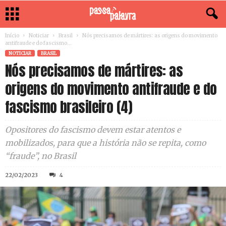
Início
Noticiar
Brasil
Nós precisamos de mártires: as origens do movimento
antifraude e do fascismo...
NOTICIAR
BRASIL
Nós precisamos de mártires: as
origens do movimento antifraude e do
fascismo brasileiro (4)
Opositores do fascismo devem estar atentos e
mobilizados, para que a história não se repita, como
“fraude”, no Brasil
22/02/2023
4