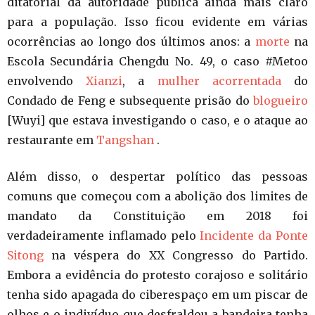
ditatorial da autoridade pública ainda mais claro
para a população. Isso ficou evidente em várias
ocorrências ao longo dos últimos anos: a
morte
na
Escola Secundária Chengdu No. 49, o caso #Metoo
envolvendo
Xianzi
, a
mulher acorrentada
do
Condado de Feng e subsequente prisão do
blogueiro
[Wuyi] que estava investigando o caso, e o ataque ao
restaurante em
Tangshan
.
Além disso, o despertar político das pessoas
comuns que começou com a abolição dos limites de
mandato da Constituição em 2018 foi
verdadeiramente inflamado pelo
Incidente da Ponte
Sitong
na véspera do XX Congresso do Partido.
Embora a evidência do protesto corajoso e solitário
tenha sido apagada do ciberespaço em um piscar de
olhos e o indivíduo que desfraldou a bandeira tenha