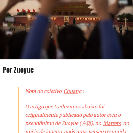
Por Zuoyue
Nota do coletivo
Chuang
:
O artigo que traduzimos abaixo foi
originalmente publicado pelo autor com o
pseudônimo de Zuoyue (左玥), no
Matters
no
início de janeiro, após uma
versão resumida