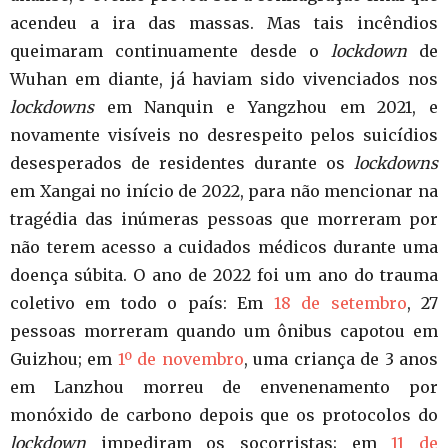
acendeu a ira das massas. Mas tais incêndios
queimaram continuamente desde o
lockdown
de
Wuhan em diante, já haviam sido vivenciados nos
lockdowns
em Nanquin e Yangzhou em 2021, e
novamente visíveis no desrespeito pelos suicídios
desesperados de residentes durante os
lockdowns
em Xangai no início de 2022, para não mencionar na
tragédia das inúmeras pessoas que morreram por
não terem acesso a cuidados médicos durante uma
doença súbita. O ano de 2022 foi um ano do trauma
coletivo em todo o país: Em
18 de setembro
, 27
pessoas morreram quando um ônibus capotou em
Guizhou; em
1º de novembro
, uma criança de 3 anos
em Lanzhou morreu de envenenamento por
monóxido de carbono depois que os protocolos do
lockdown
impediram os socorristas; em
11 de