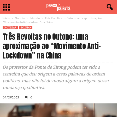
Início
Noticiar
Mundo
Três Revoltas no Outono: uma aproximação ao
“Movimento Anti-Lockdown” na China
NOTICIAR
MUNDO
Três Revoltas no Outono: uma
aproximação ao “Movimento Anti-
Lockdown” na China
Os protestos da Ponte de Sitong podem ter sido a
centelha que deu origem a essas palavras de ordem
políticas, mas não foi de modo algum a origem dessa
mudança qualitativa.
04/03/2023
0