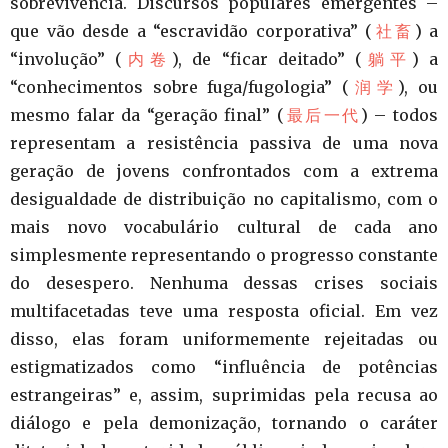
sobrevivência. Discursos populares emergentes –
que vão desde a “escravidão corporativa” (
社畜
) a
“involução” (
内卷
), de “ficar deitado” (
躺平
) a
“conhecimentos sobre fuga/fugologia” (
润学
), ou
mesmo falar da “geração final” (
最后一代
) – todos
representam a resistência passiva de uma nova
geração de jovens confrontados com a extrema
desigualdade de distribuição no capitalismo, com o
mais novo vocabulário cultural de cada ano
simplesmente representando o progresso constante
do desespero. Nenhuma dessas crises sociais
multifacetadas teve uma resposta oficial. Em vez
disso, elas foram uniformemente rejeitadas ou
estigmatizados como “influência de potências
estrangeiras” e, assim, suprimidas pela recusa ao
diálogo e pela demonização, tornando o caráter