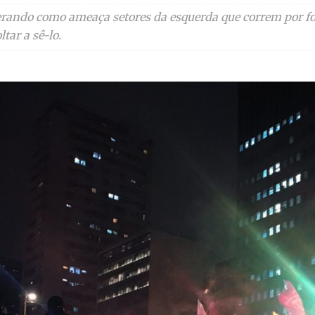
rando como ameaça setores da esquerda que correm por fo
ar a sê-lo.