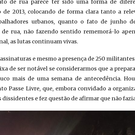
to de rua parece ter sido uma forma de difere
 de 2013, colocando de forma clara tanto a rele
abalhadores urbanos, quanto o fato de junho d
r de rua, não fazendo sentido rememorá-lo ape
al, as lutas continuam vivas.
ssinaturas e mesmo a presença de 250 militantes
xa de ser notável se considerarmos que a prepar
pouco mais de uma semana de antecedência. Hou
o Passe Livre, que, embora convidado a organiza
s dissidentes e fez questão de afirmar que não faz