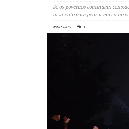
Se os governos continuam conside
momento para pensar em como volt
05/07/2023
5