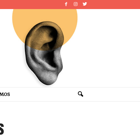
OMOS
s