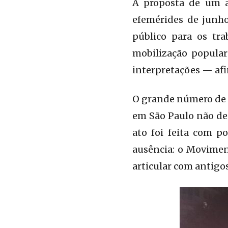
A proposta de um a
efemérides de junho
público para os tr
mobilização popula
interpretações — afin
O grande número de a
em São Paulo não dei
ato foi feita com 
ausência: o Moviment
articular com antigo