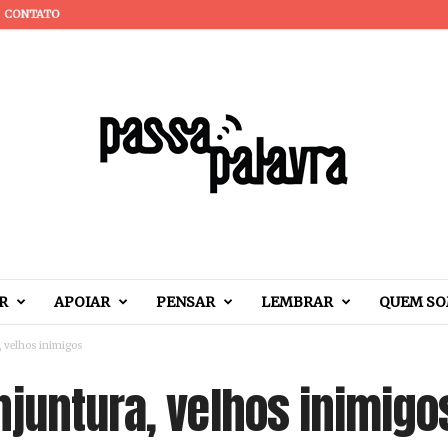
CONTATO
R
APOIAR
PENSAR
LEMBRAR
QUEM S
, velhos inimigos
njuntura, velhos inimigo