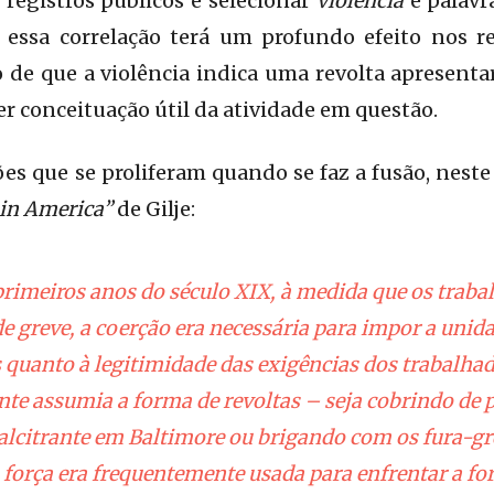
registros públicos e selecionar
violência
e palavr
 essa correlação terá um profundo efeito nos 
o de que a violência indica uma revolta apresent
er conceituação útil da atividade em questão.
es que se proliferam quando se faz a fusão, nest
 in America”
de Gilje:
imeiros anos do século XIX, à medida que os traba
de greve, a coerção era necessária para impor a unid
s quanto à legitimidade das exigências dos trabalha
te assumia a forma de revoltas – seja cobrindo de 
calcitrante em Baltimore ou brigando com os fura-gr
força era frequentemente usada para enfrentar a forç