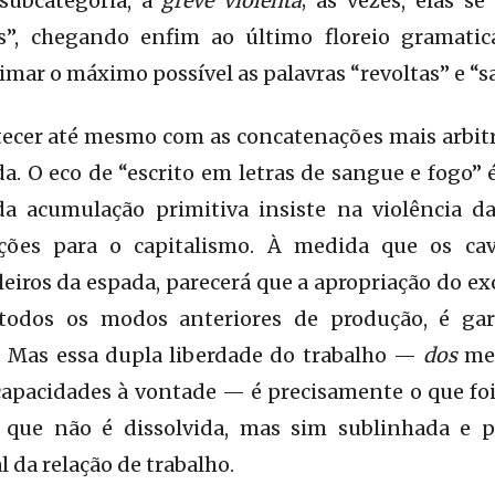
subcategoria, a
greve violenta
; às vezes, elas s
as”, chegando enfim ao último floreio gramatic
mar o máximo possível as palavras “revoltas” e “s
cer até mesmo com as concatenações mais arbitrá
a. O eco de “escrito em letras de sangue e fogo” 
a acumulação primitiva insiste na violência d
ões para o capitalismo. À medida que os cava
leiros da espada, parecerá que a apropriação do ex
todos os modos anteriores de produção, é ga
. Mas essa dupla liberdade do trabalho —
dos
mei
capacidades à vontade — é precisamente o que foi
a, que não é dissolvida, mas sim sublinhada e 
da relação de trabalho.