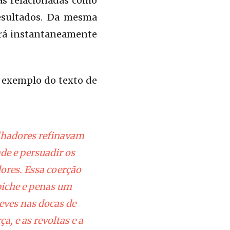
as relacionadas como
resultados. Da mesma
ará instantaneamente
e exemplo do texto de
lhadores refinavam
ade e persuadir os
dores. Essa coerção
piche e penas um
eves nas docas de
a, e as revoltas e a