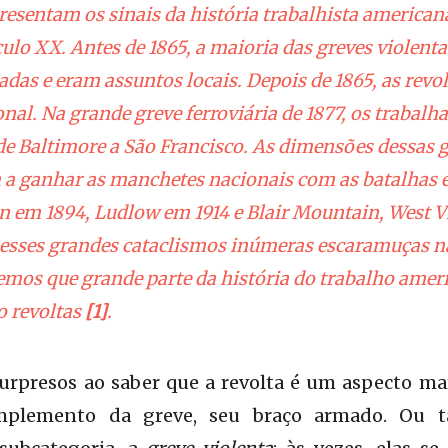
presentam os sinais da história trabalhista american
culo XX. Antes de 1865, a maioria das greves violenta
das e eram assuntos locais. Depois de 1865, as revo
nal. Na grande greve ferroviária de 1877, os trabal
 de Baltimore a São Francisco. As dimensões dessas g
 a ganhar as manchetes nacionais com as batalha
n em 1894, Ludlow em 1914 e Blair Mountain, West Vi
 esses grandes cataclismos inúmeras escaramuças nas
emos que grande parte da história do trabalho ameri
o revoltas
[1]
.
rpresos ao saber que a revolta é um aspecto mar
plemento da greve, seu braço armado. Ou ta