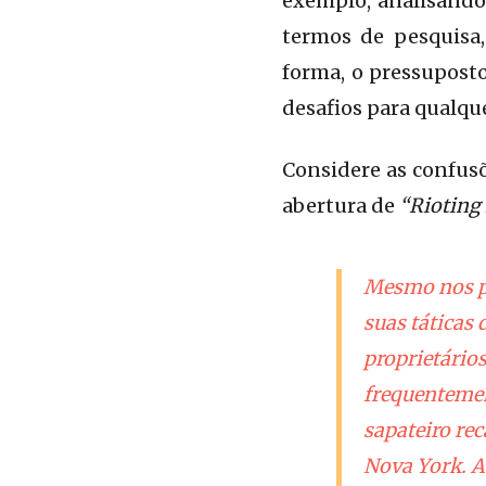
exemplo, analisando 
termos de pesquisa,
forma, o pressupost
desafios para qualqu
Considere as confusõ
abertura de
“Rioting
Mesmo nos pr
suas táticas 
proprietário
frequentemen
sapateiro re
Nova York. A 