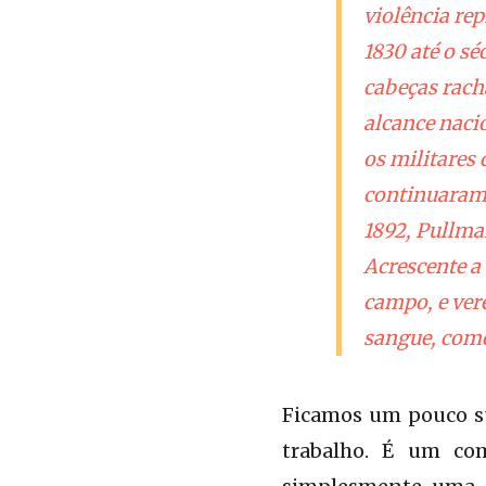
violência re
1830 até o sé
cabeças racha
alcance nacio
os militares
continuaram
1892, Pullma
Acrescente a
campo, e ver
sangue, com
Ficamos um pouco su
trabalho. É um com