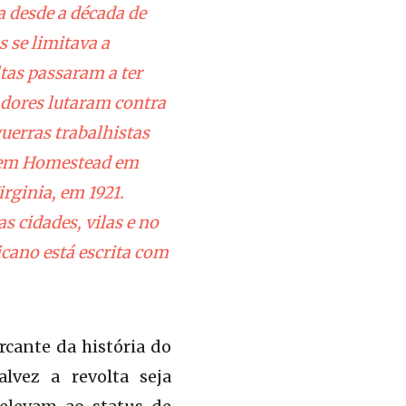
a desde a década de
s se limitava a
ltas passaram a ter
hadores lutaram contra
uerras trabalhistas
s em Homestead em
rginia, em 1921.
 cidades, vilas e no
cano está escrita com
cante da história do
lvez a revolta seja