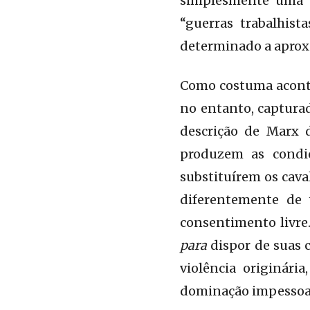
simplesmente uma 
“guerras trabalhist
determinado a aproxi
Como costuma aconte
no entanto, capturad
descrição de Marx d
produzem as condiç
substituírem os cava
diferentemente de 
consentimento livre
para
dispor de suas 
violência originári
dominação impessoal 