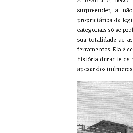
A revolta é, nesse
surpreender, a não
proprietários da leg
categoriais só se pr
sua totalidade ao a
ferramentas. Ela é s
história durante os
apesar dos inúmeros 