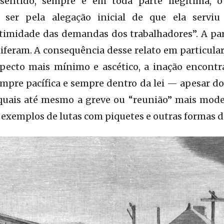
 sentido, sempre e em toda parte ilegítima,
 ser pela alegação inicial de que ela serviu
itimidade das demandas dos trabalhadores”. A par
oliferam. A consequência desse relato em particula
specto mais mínimo e ascético, a inação encont
empre pacífica e sempre dentro da lei — apesar d
 quais até mesmo a greve ou “reunião” mais moder
exemplos de lutas com piquetes e outras formas de