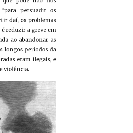
 o que pode não nos
 “para persuadir os
tir daí, os problemas
r é reduzir a greve em
rada ao abandonar as
os longos períodos da
adas eram ilegais, e
 violência.