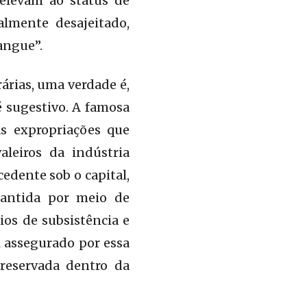
e elevam ao status de
almente desajeitado,
angue”.
rias, uma verdade é,
é sugestivo. A famosa
as expropriações que
leiros da indústria
cedente sob o capital,
rantida por meio de
os de subsistência e
 assegurado por essa
preservada dentro da