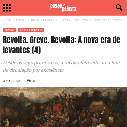
Início
Pensar
Ideias & Debates
Revolta. Greve. Revolta: A nova era de levantes
(4)
PENSAR
IDEIAS & DEBATES
Revolta. Greve. Revolta: A nova era de
levantes (4)
Desde os seus primórdios, a revolta tem sido uma luta
de circulação por excelência
07/07/2026
0