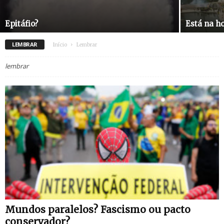
Epitáfio?
Está na h
LEMBRAR
Início
Lembrar
lembrar
Mundos paralelos? Fascismo ou pacto
conservador?