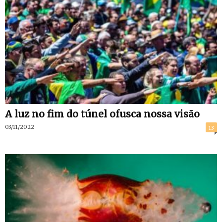
A luz no fim do túnel ofusca nossa visão
03/11/2022
13