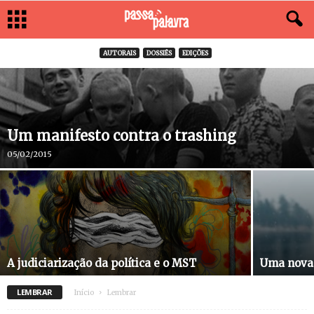
AUTORAIS
DOSSIÊS
EDIÇÕES
Um manifesto contra o trashing
05/02/2015
A judiciarização da política e o MST
Uma nova 
LEMBRAR
Início
Lembrar