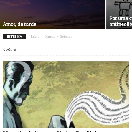
Por uma c
Amor, de tarde
antineolib
ESTÉTICA
Início
Pensar
Estética
Cultura