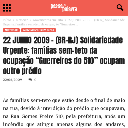
Início
Noticiar
Movimentos em Luta
22 JUNHO 2009 – (BR-RJ) Solidariedade
Urgente: famílias sem-teto da ocupação “Guerreiros...
NOTICIAR
MOVIMENTOS EM LUTA
22 JUNHO 2009 – (BR-RJ) Solidariedade
Urgente: famílias sem-teto da
ocupação “Guerreiros do 510” ocupam
outro prédio
22/06/2009
0
As famílias sem-teto que estão desde o final de maio
na rua, devido à interdição do prédio que ocupavam,
na Rua Gomes Freire 510, pela prefeitura, após um
incêndio que atingiu apenas alguns dos andares,