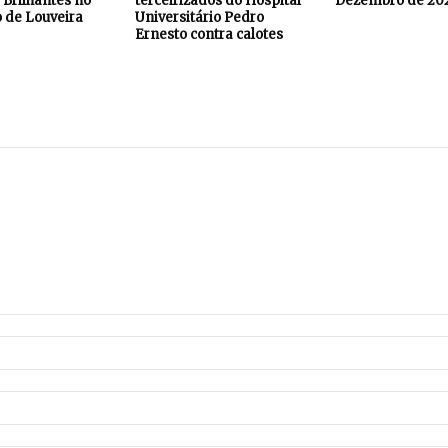
Brilhantes no
terceirizados do Hospital
Dezembro de 20
 de Louveira
Universitário Pedro
Ernesto contra calotes