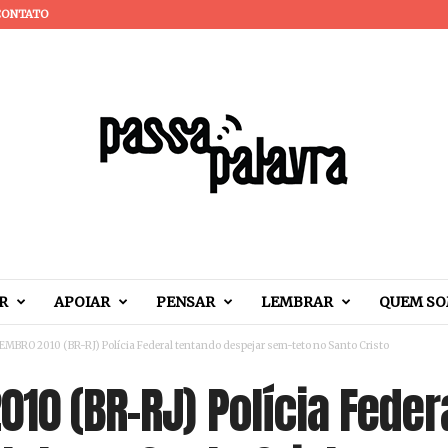
CONTATO
R
APOIAR
PENSAR
LEMBRAR
QUEM S
MBRO 2010 (BR-RJ) Polícia Federal tentando despejar sem-teto no Santo Cristo
10 (BR-RJ) Polícia Feder