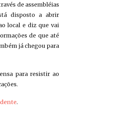
través de assembléias
tá disposto a abrir
 local e diz que vai
nformações de que até
 também já chegou para
nsa para resistir ao
cações.
ndente
.