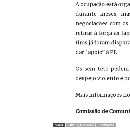
A ocupação está orga
durante meses, mas
negociações com os 
retirar à força as f
tiros já foram dispa
dar “apoio” à PF.
Os sem-teto pedem a
despejo violento e p
Mais informações no
Comissão de Comunic
TAGS
BAIRROS_E_CIDADES
OCUPAÇÕES