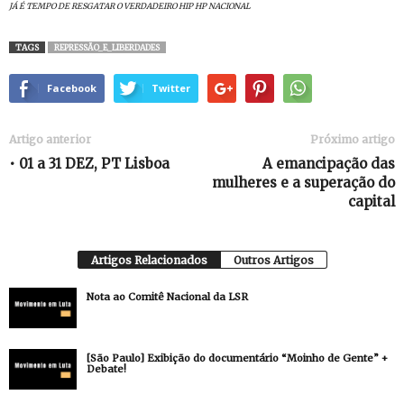
JÁ É TEMPO DE RESGATAR O VERDADEIRO HIP HP NACIONA
L
TAGS
REPRESSÃO_E_LIBERDADES
Facebook
Twitter
Artigo anterior
Próximo artigo
• 01 a 31 DEZ, PT Lisboa
A emancipação das
mulheres e a superação do
capital
Artigos Relacionados
Outros Artigos
Nota ao Comitê Nacional da LSR
[São Paulo] Exibição do documentário “Moinho de Gente” +
Debate!