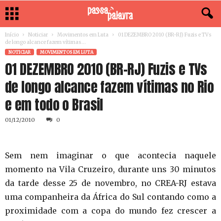
Início
Noticiar
Movimentos em Luta
01 DEZEMBRO 2010 (BR-RJ) Fuzis e TVs
de longo alcance fazem vítimas...
NOTICIAR
MOVIMENTOS EM LUTA
01 DEZEMBRO 2010 (BR-RJ) Fuzis e TVs
de longo alcance fazem vítimas no Rio
e em todo o Brasil
01/12/2010
0
Sem nem imaginar o que acontecia naquele
momento na Vila Cruzeiro, durante uns 30 minutos
da tarde desse 25 de novembro, no CREA-RJ estava
uma companheira da África do Sul contando como a
proximidade com a copa do mundo fez crescer a