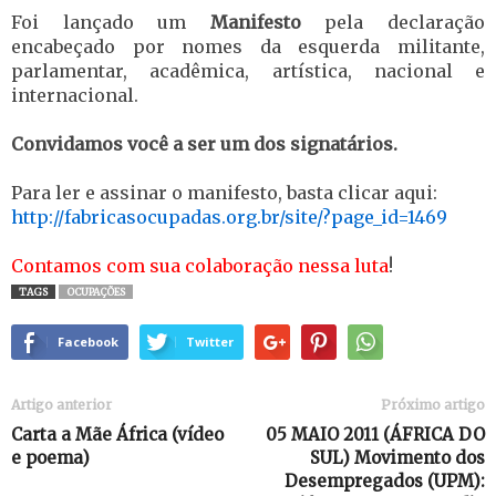
Foi lançado um
Manifesto
pela declaração
encabeçado por nomes da esquerda militante,
parlamentar, acadêmica, artística, nacional e
internacional.
Convidamos você a ser um dos signatários.
Para ler e assinar o manifesto, basta clicar aqui:
http://fabricasocupadas.org.br/site/?page_id=1469
Contamos com sua colaboração nessa luta
!
TAGS
OCUPAÇÕES
Facebook
Twitter
Artigo anterior
Próximo artigo
Carta a Mãe África (vídeo
05 MAIO 2011 (ÁFRICA DO
e poema)
SUL) Movimento dos
Desempregados (UPM):