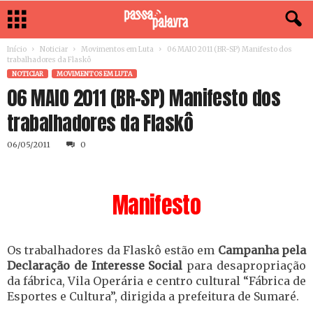
Início
Noticiar
Movimentos em Luta
06 MAIO 2011 (BR-SP) Manifesto dos
trabalhadores da Flaskô
NOTICIAR
MOVIMENTOS EM LUTA
06 MAIO 2011 (BR-SP) Manifesto dos
trabalhadores da Flaskô
06/05/2011
0
Manifesto
Os trabalhadores da Flaskô estão em
Campanha pela
Declaração de Interesse Social
para desapropriação
da fábrica, Vila Operária e centro cultural “Fábrica de
Esportes e Cultura”, dirigida a prefeitura de Sumaré.