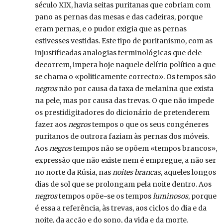
século XIX, havia seitas puritanas que cobriam com
pano as pernas das mesas e das cadeiras, porque
eram pernas, e o pudor exigia que as pernas
estivesses vestidas. Este tipo de puritanismo, com as
injustificadas analogias terminológicas que dele
decorrem, impera hoje naquele delírio político a que
se chama o «politicamente correcto». Os tempos são
negros
não por causa da taxa de melanina que exista
na pele, mas por causa das trevas. O que não impede
os prestidigitadores do dicionário de pretenderem
fazer aos
negros
tempos o que os seus congéneres
puritanos de outrora faziam às pernas dos móveis.
Aos
negros
tempos não se opõem «tempos brancos»,
expressão que não existe nem é empregue, a não ser
no norte da Rúsia, nas
noites brancas
, aqueles longos
dias de sol que se prolongam pela noite dentro. Aos
negros
tempos opõe-se os tempos
luminosos
, porque
é essa a referência, às trevas, aos ciclos do dia e da
noite, da acção e do sono, da vida e da morte.