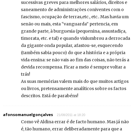
sucessivas greves para melhores salários, direitos e
saneamento de administrações coniventes com o
fascismo, ocupação de terras,etc., etc.. Mas havia um
senão ou mais, esta “vanguarda” pertencia, em
grande parte, à burguesia (pequenina, assustadiça,
timorata, etc. e tal) e quando vislumbrou a derrocada
da gigante onda popular, afastou-se, esquecendo
(também sabia pouco) do que a história e a própria
vida ensina: se não vais ao fim das coisas, não terás a
devida recompensa. Ficar a meio é sempre voltar a
trás!
As suas memórias valem mais do que muitos artigos
ou livros, pretensamente analíticos sobre os factos
descritos. Está de parabéns!
afonsomanuelgonçalves
21/08/2011 at 18:20
Como vê Aldina errar é de facto humano. Mas já não
é, tão humano, errar deliberadamente para que a