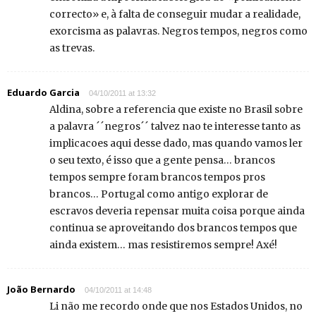
correcto» e, à falta de conseguir mudar a realidade,
exorcisma as palavras. Negros tempos, negros como
as trevas.
Eduardo Garcia
04/10/2011 at 13:32
Aldina, sobre a referencia que existe no Brasil sobre
a palavra ´´negros´´ talvez nao te interesse tanto as
implicacoes aqui desse dado, mas quando vamos ler
o seu texto, é isso que a gente pensa… brancos
tempos sempre foram brancos tempos pros
brancos… Portugal como antigo explorar de
escravos deveria repensar muita coisa porque ainda
continua se aproveitando dos brancos tempos que
ainda existem… mas resistiremos sempre! Axé!
João Bernardo
04/10/2011 at 14:48
Li não me recordo onde que nos Estados Unidos, no