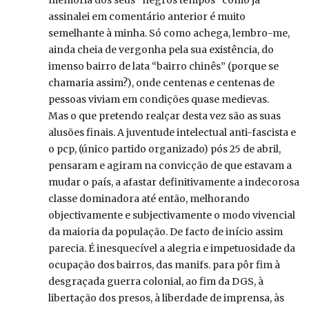
memória dos seus “negros tempos” como já
assinalei em comentário anterior é muito
semelhante à minha. Só como achega, lembro-me,
ainda cheia de vergonha pela sua existência, do
imenso bairro de lata “bairro chinês” (porque se
chamaria assim?), onde centenas e centenas de
pessoas viviam em condições quase medievas.
Mas o que pretendo realçar desta vez são as suas
alusões finais. A juventude intelectual anti-fascista e
o pcp, (único partido organizado) pós 25 de abril,
pensaram e agiram na convicção de que estavam a
mudar o país, a afastar definitivamente a indecorosa
classe dominadora até então, melhorando
objectivamente e subjectivamente o modo vivencial
da maioria da população. De facto de início assim
parecia. É inesquecível a alegria e impetuosidade da
ocupação dos bairros, das manifs. para pôr fim à
desgraçada guerra colonial, ao fim da DGS, à
libertação dos presos, à liberdade de imprensa, às