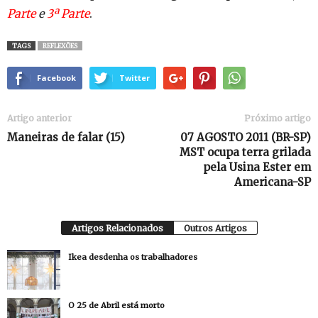
Parte
e
3ª Parte
.
TAGS
REFLEXÕES
Facebook
Twitter
Artigo anterior
Próximo artigo
Maneiras de falar (15)
07 AGOSTO 2011 (BR-SP)
MST ocupa terra grilada
pela Usina Ester em
Americana-SP
Artigos Relacionados
Outros Artigos
Ikea desdenha os trabalhadores
O 25 de Abril está morto