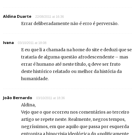
Aldina Duarte
22/08/2011 at 16:36
Errar deliberadamente não é erro é perversão.
Ivana
03/10/2011 at 18:08
E eu que li a chamada na home do site e deduzi que se
trataria de alguma questão afrodescendente – mas
errar é humano até neste título, q deve ser fruto
deste histórico relatado ou melhor da história da
humanidade.
João Bernardo
03/10/2011 at 18:36
Aldina,
Vejo que o que ocorreu nos comentários ao terceiro
artigo se repete neste. Realmente, negros tempos,
negríssimos, em que aquilo que passa por esquerda
entroniza a hipocrisia ideológica do «politicamente