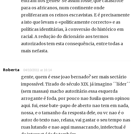
entram nos genes? Se assim fosse, que catástrofe
para os africanos, num continente onde
proliferaram os reinos escravistas. E é precisamente
a isto que levam o «politicamente correcto» e as
políticas identitárias, à conversão do histórico em
racial. A redução do dicionário aos termos
autorizados tem esta consequência, entre todas a
mais nefasta.
Roberta
04/10/2011 at 16:14
gente, quem é esse joao bernado? ser mais sectário
impossível. Tirado do século XIX. já imagino ´´líder´´
(sem massas) macho autoritário.essa esquerda
arrogante é foda, por pouco nao fusila quem opinou
aqui. fui, esse bate-papo de aberto nao tem em nada,
nossa, e o tamanho da resposta dele, ou vc nao é o
autor do texto nao, relaxa, vai gastar o seu tempo nas
ruas lutando e nao aqui massacrando, intelectual é