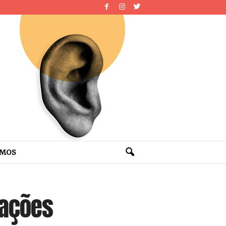
OMOS
zações