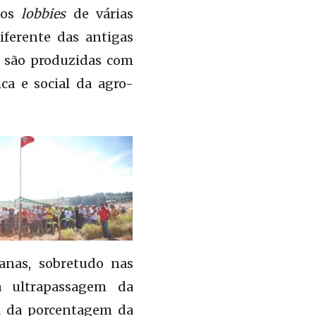
 aos
lobbies
de várias
iferente das antigas
são produzidas com
ca e social da agro-
banas, sobretudo nas
a ultrapassagem da
da da porcentagem da