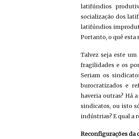
latifúndios produt
socialização dos lat
latifúndios improdut
Portanto, o quê esta
Talvez seja este um
fragilidades e os po
Seriam os sindicat
burocratizados e re
haveria outras? Há a
sindicatos, ou isto
indústrias? E qual a 
Reconfigurações da c