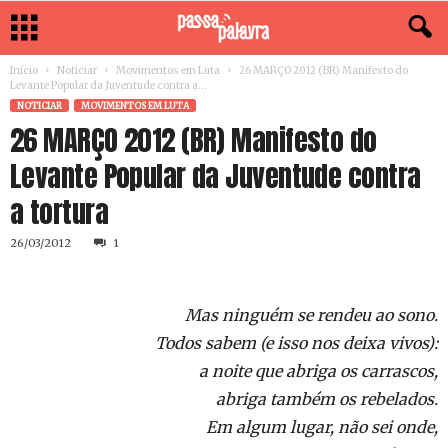
Início
Noticiar
Movimentos em Luta
26 MARÇO 2012 (BR) Manifesto do
Levante Popular da Juventude contra a...
NOTICIAR
MOVIMENTOS EM LUTA
26 MARÇO 2012 (BR) Manifesto do
Levante Popular da Juventude contra
a tortura
26/03/2012
1
Mas ninguém se rendeu ao sono.
Todos sabem (e isso nos deixa vivos):
a noite que abriga os carrascos,
abriga também os rebelados.
Em algum lugar, não sei onde,