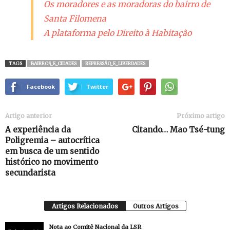
Os moradores e as moradoras do bairro de
Santa Filomena
A plataforma pelo Direito à Habitação
TAGS
BAIRROS_E_CIDADES
REPRESSÃO_E_LIBERDADES
Facebook
Twitter
Artigo anterior
Próximo artigo
A experiência da
Citando… Mao Tsé-tung
Poligremia – autocrítica
em busca de um sentido
histórico no movimento
secundarista
Artigos Relacionados
Outros Artigos
Nota ao Comitê Nacional da LSR