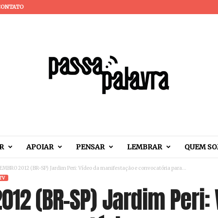
CONTATO
R
APOIAR
PENSAR
LEMBRAR
QUEM S
MBRO 2012 (BR-SP) Jardim Peri: Vídeo da manifestação e convocatória para...
TV
12 (BR-SP) Jardim Peri: 