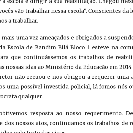
 a escola e dirigir a sua reabilitação. Chegou me
ocês vão trabalhar nessa escola”. Conscientes da 
os a trabalhar.
mais uma vez ameaçados e obrigados a suspender
r da Escola de Bandim Bilá Bloco 1 esteve na co
para que continuássemos os trabalhos de reabi
s nossas idas ao Ministério da Educação em 2014 
iretor não recuou e nos obrigou a requerer uma a
os uma possível investida policial, lá fomos nós 
ocrata qualquer.
 obtivemos resposta ao nosso requerimento. 
e dos nossos atos, continuamos os trabalhos de r
dos pelo furto das vigas.