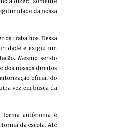
smo a dizer: “somente
legitimidade da nossa
 os trabalhos. Dessa
munidade e exigiu um
litação. Mesmo sendo
e dos nossos direitos
utorização oficial do
outra vez em busca da
De forma autônoma e
eforma da escola. Até