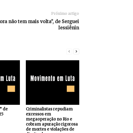
Próximo artigo
ora não tem mais volta”, de Serguei
Iessiênin
s” de
Criminalistas repudiam
25
excessos em
megaoperação no Rio e
cobram apuração rigorosa
de mortes e violações de