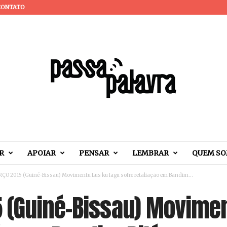
CONTATO
R
APOIAR
PENSAR
LEMBRAR
QUEM S
O 2015 (Guiné-Bissau) Movimentu Lus ku Iagu sofre retaliação em Bandim...
 (Guiné-Bissau) Movimen