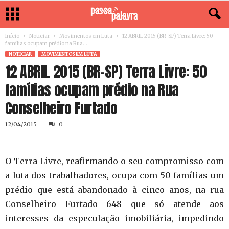
Início
Noticiar
Movimentos em Luta
12 ABRIL 2015 (BR-SP) Terra Livre: 50
famílias ocupam prédio na Rua...
NOTICIAR
MOVIMENTOS EM LUTA
12 ABRIL 2015 (BR-SP) Terra Livre: 50
famílias ocupam prédio na Rua
Conselheiro Furtado
12/04/2015
0
O Terra Livre, reafirmando o seu compromisso com
a luta dos trabalhadores, ocupa com 50 famílias um
prédio que está abandonado à cinco anos, na rua
Conselheiro Furtado 648 que só atende aos
interesses da especulação imobiliária, impedindo