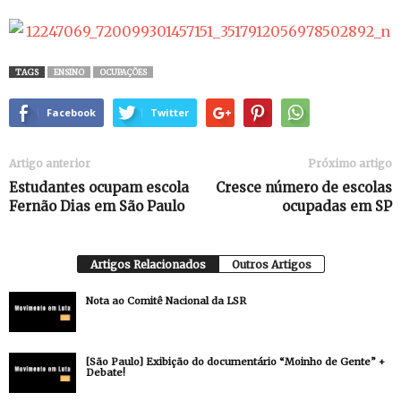
TAGS
ENSINO
OCUPAÇÕES
Facebook
Twitter
Artigo anterior
Próximo artigo
Estudantes ocupam escola
Cresce número de escolas
Fernão Dias em São Paulo
ocupadas em SP
Artigos Relacionados
Outros Artigos
Nota ao Comitê Nacional da LSR
[São Paulo] Exibição do documentário “Moinho de Gente” +
Debate!