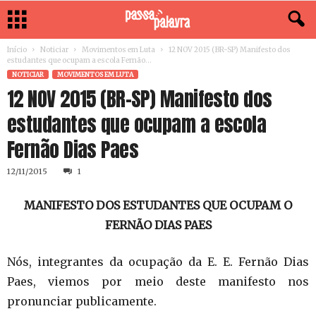
Início
Noticiar
Movimentos em Luta
12 NOV 2015 (BR-SP) Manifesto dos
estudantes que ocupam a escola Fernão...
NOTICIAR
MOVIMENTOS EM LUTA
12 NOV 2015 (BR-SP) Manifesto dos
estudantes que ocupam a escola
Fernão Dias Paes
12/11/2015
1
MANIFESTO DOS ESTUDANTES QUE OCUPAM O
FERNÃO DIAS PAES
Nós, integrantes da ocupação da E. E. Fernão Dias
Paes, viemos por meio deste manifesto nos
pronunciar publicamente.