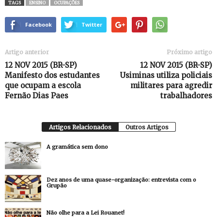
TAGS
ENSINO
OCUPAÇÕES
Facebook
Twitter
Artigo anterior
Próximo artigo
12 NOV 2015 (BR-SP)
12 NOV 2015 (BR-SP)
Manifesto dos estudantes
Usiminas utiliza policiais
que ocupam a escola
militares para agredir
Fernão Dias Paes
trabalhadores
Artigos Relacionados
Outros Artigos
A gramática sem dono
Dez anos de uma quase-organização: entrevista com o
Grupão
Não olhe para a Lei Rouanet!