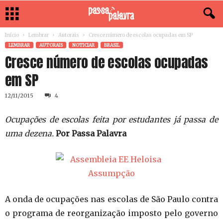
Início
Lembrar
Autorais
Cresce número de escolas ocupadas em SP
LEMBRAR
AUTORAIS
NOTICIAR
BRASIL
Cresce número de escolas ocupadas
em SP
12/11/2015
4
Ocupações de escolas feita por estudantes já passa de
uma dezena.
Por Passa Palavra
A onda de ocupações nas escolas de São Paulo contra
o programa de reorganização imposto pelo governo