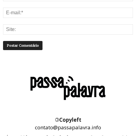
©
Copyleft
contato@passapalavra.info