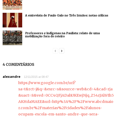
A entrevista de Paulo Galo no Três Irmãos: notas críticas
Professores e indígenas na Paulista: relato de uma
mobilização fora do roteiro
4 COMENTÁRIOS
alexandre
12/11/2015 at 08:47
https://www.google.com.br/url?
sa=t&rct=j&q=&esrc=s&source=web&cd=4&cad=rja
&uact=8&ved=0CC4QFjADahUKEwjNjq_Z54rJAhVIh5
AKHdaMAEE&url=http%3A%2F%2Fwww.abcdmaio
r.com.br%2Fmaterias%2Fcidades%2Falunos-
ocupam-escola-em-santo-andre-que-sera-