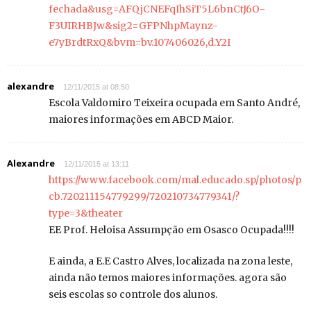
fechada&usg=AFQjCNEFqIhSiT5L6bnCtJ6O-
F3UIRHBJw&sig2=GFPNhpMaynz-
e7yBrdtRxQ&bvm=bv.107406026,d.Y2I
alexandre
12/11/2015 at 08:50
Escola Valdomiro Teixeira ocupada em Santo André,
maiores informações em ABCD Maior.
Alexandre
12/11/2015 at 13:11
https://www.facebook.com/mal.educado.sp/photos/p
cb.720211154779299/720210734779341/?
type=3&theater
EE Prof. Heloisa Assumpção em Osasco Ocupada!!!!
E ainda, a E.E Castro Alves, localizada na zona leste,
ainda não temos maiores informações. agora são
seis escolas so controle dos alunos.