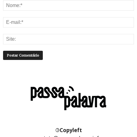
©
Copyleft