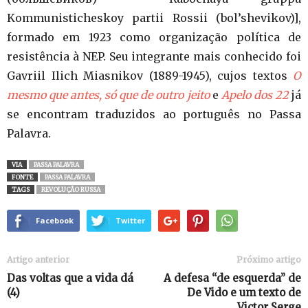
Kommunisticheskoy partii Rossii (bol’shevikov)],
formado em 1923 como organização política de
resistência à NEP. Seu integrante mais conhecido foi
Gavriil Ilich Miasnikov (1889-1945), cujos textos
O
mesmo que antes, só que de outro jeito
e
Apelo dos 22
já
se encontram traduzidos ao português no Passa
Palavra.
VIA
PASSA PALAVRA
FONTE
PASSA PALAVRA
TAGS
REVOLUÇÃO RUSSA
Facebook
Twitter
Artigo anterior
Próximo artigo
Das voltas que a vida dá
A defesa “de esquerda” de
(4)
De Vido e um texto de
Victor Serge