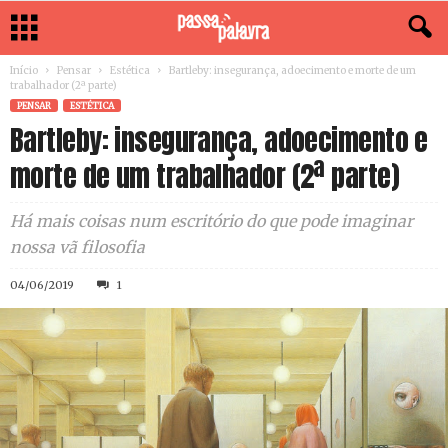
Início
Pensar
Estética
Bartleby: insegurança, adoecimento e morte de um
trabalhador (2ª parte)
PENSAR
ESTÉTICA
Bartleby: insegurança, adoecimento e
morte de um trabalhador (2ª parte)
Há mais coisas num escritório do que pode imaginar
nossa vã filosofia
04/06/2019
1