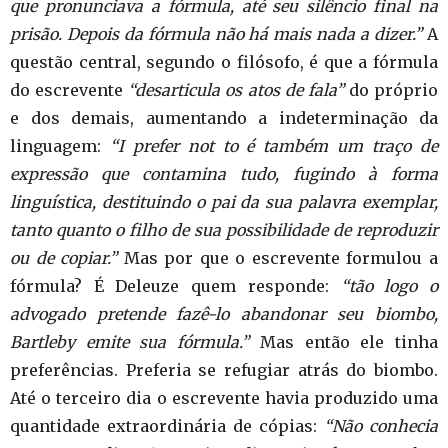
que pronunciava a fórmula, até seu silêncio final na
prisão. Depois da fórmula não há mais nada a dizer.”
A
questão central, segundo o filósofo, é que a fórmula
do escrevente
“desarticula os atos de fala”
do próprio
e dos demais, aumentando a indeterminação da
linguagem:
“I prefer not to é também um traço de
expressão que contamina tudo, fugindo à forma
linguística, destituindo o pai da sua palavra exemplar,
tanto quanto o filho de sua possibilidade de reproduzir
ou de copiar.”
Mas por que o escrevente formulou a
fórmula? É Deleuze quem responde:
“tão logo o
advogado pretende fazê-lo abandonar seu biombo,
Bartleby emite sua fórmula.”
Mas então ele tinha
preferências. Preferia se refugiar atrás do biombo.
Até o terceiro dia o escrevente havia produzido uma
quantidade extraordinária de cópias:
“Não conhecia