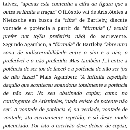
talvez,
“apenas esta contenha a cifra da figura que a
outra se limita a traçar.”
O filósofo vai de Aristóteles a
Nietzsche em busca da
“cifra”
de Bartleby, discute
vontade e potência a partir da
“fórmula”
(
I would
prefer not to/Eu preferiria não
) do escrevente.
Segundo Agamben, a
“fórmula”
de Bartleby
“abre uma
zona de indiscernibilidade entre o sim e o não, o
preferível e o não preferido. Mas também […] entre a
potência de ser (ou de fazer) e a potência de não ser (ou
de não fazer).”
Mais Agamben:
“A infinita repetição
daquilo que aconteceu abandona totalmente a potência
de não ser. No seu obstinado copiar, como no
contingente de Aristóteles, ‘nada existe de potente não
ser’. A vontade de potência é, na verdade, vontade de
vontade, ato eternamente repetido, e só deste modo
potenciado. Por isto o escrivão deve deixar de copiar,