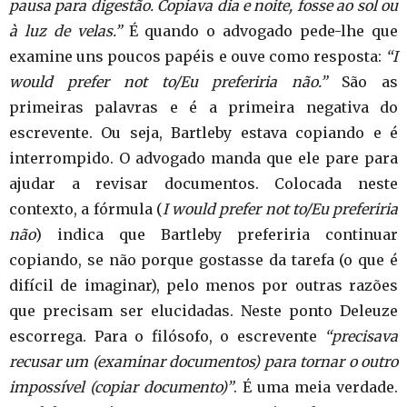
pausa para digestão. Copiava dia e noite, fosse ao sol ou
à luz de velas.”
É quando o advogado pede-lhe que
examine uns poucos papéis e ouve como resposta:
“I
would prefer not to/Eu preferiria não.”
São as
primeiras palavras e é a primeira negativa do
escrevente. Ou seja, Bartleby estava copiando e é
interrompido. O advogado manda que ele pare para
ajudar a revisar documentos. Colocada neste
contexto, a fórmula (
I would prefer not to/Eu preferiria
não
) indica que Bartleby preferiria continuar
copiando, se não porque gostasse da tarefa (o que é
difícil de imaginar), pelo menos por outras razões
que precisam ser elucidadas. Neste ponto Deleuze
escorrega. Para o filósofo, o escrevente
“precisava
recusar um (examinar documentos) para tornar o outro
impossível (copiar documento)”
. É uma meia verdade.