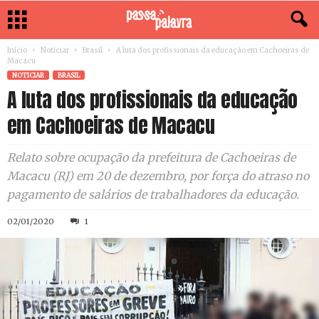
Início
Noticiar
Brasil
A luta dos profissionais da educação em Cachoeiras de
Macacu
NOTICIAR
BRASIL
A luta dos profissionais da educação
em Cachoeiras de Macacu
Relato sobre ocupação da prefeitura de Cachoeiras de
Macacu (RJ) em 20 de dezembro, por força do atraso no
pagamento de salários de trabalhadores da educação.
02/01/2020
1