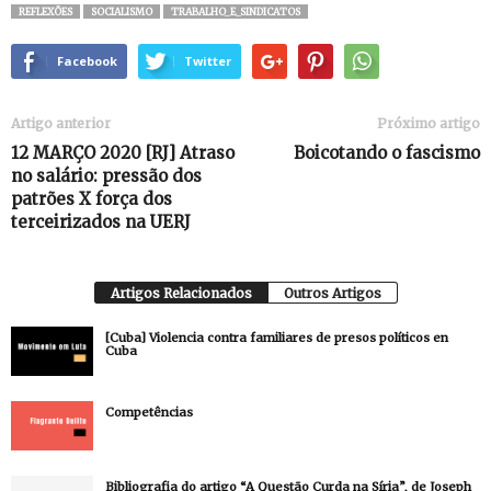
REFLEXÕES
SOCIALISMO
TRABALHO_E_SINDICATOS
Facebook
Twitter
Artigo anterior
Próximo artigo
12 MARÇO 2020 [RJ] Atraso
Boicotando o fascismo
no salário: pressão dos
patrões X força dos
terceirizados na UERJ
Artigos Relacionados
Outros Artigos
[Cuba] Violencia contra familiares de presos políticos en
Cuba
Competências
Bibliografia do artigo “A Questão Curda na Síria”, de Joseph