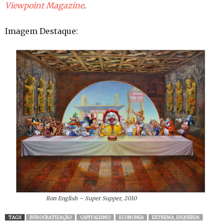
Viewpoint Magazine
.
Imagem Destaque:
Ron English – Super Supper, 2010
TAGS
BUROCRATIZAÇÃO
CAPITALISMO
ECONOMIA
EXTREMA_ESQUERDA