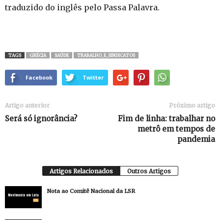
traduzido do inglês pelo Passa Palavra.
TAGS
GRÉCIA
SAÚDE
TRABALHO_E_SINDICATOS
Facebook
Twitter
Artigo anterior
Próximo artigo
Será só ignorância?
Fim de linha: trabalhar no
metrô em tempos de
pandemia
Artigos Relacionados
Outros Artigos
Nota ao Comitê Nacional da LSR