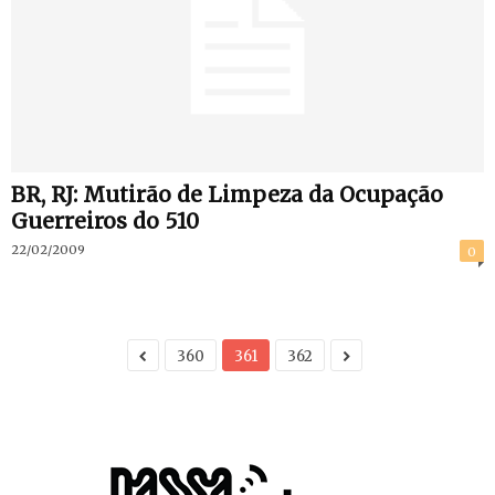
BR, RJ: Mutirão de Limpeza da Ocupação
Guerreiros do 510
22/02/2009
0
360
361
362