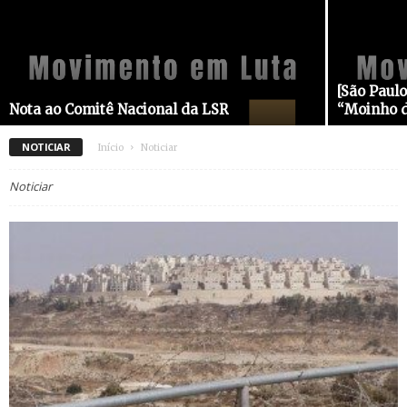
[São Paul
Nota ao Comitê Nacional da LSR
“Moinho d
NOTICIAR
Início
Noticiar
Noticiar