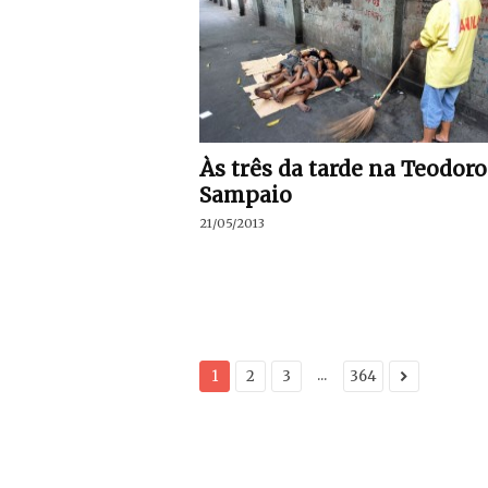
Às três da tarde na Teodoro
Sampaio
21/05/2013
...
1
2
3
364