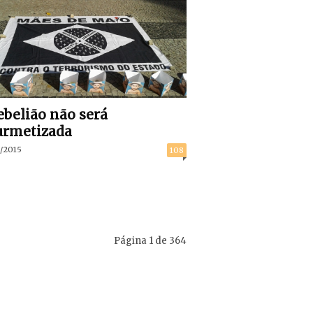
ebelião não será
urmetizada
/2015
108
Página 1 de 364