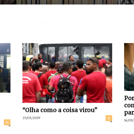
Por
com
“Olha como a coisa virou”
par
25/01/2019
8
14/03
34