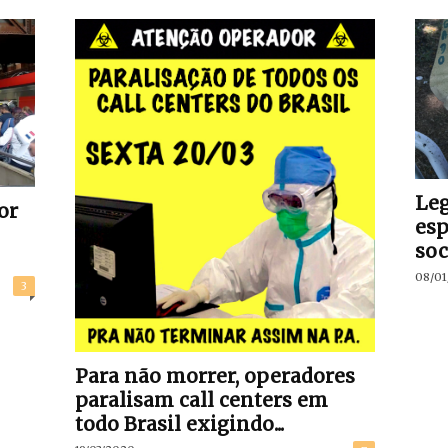
Leg
or
esp
soc
08/01
3
Para não morrer, operadores
paralisam call centers em
todo Brasil exigindo...