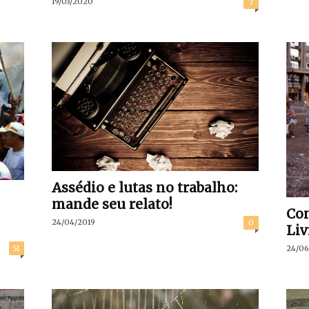
19/03/2020
7
Assédio e lutas no trabalho:
mande seu relato!
Co
24/04/2019
0
Liv
51
24/06