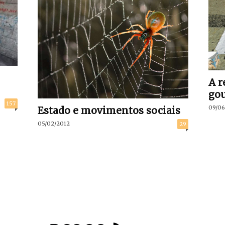
A r
go
157
09/06
Estado e movimentos sociais
05/02/2012
29