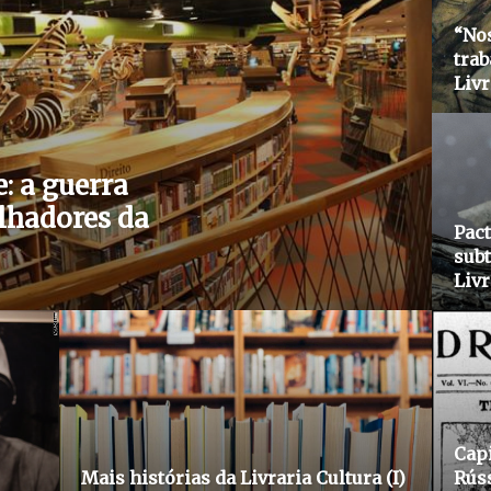
“Nos
trab
Livr
: a guerra
lhadores da
Pact
subt
Livr
Cap
Mais histórias da Livraria Cultura (I)
Rús