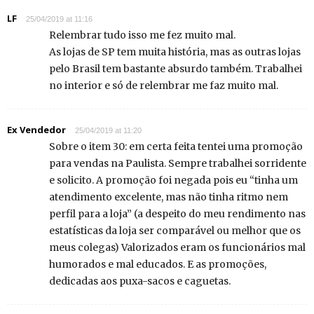
LF
25/04/2019 at 11:16
Relembrar tudo isso me fez muito mal.
As lojas de SP tem muita história, mas as outras lojas
pelo Brasil tem bastante absurdo também. Trabalhei
no interior e só de relembrar me faz muito mal.
Ex Vendedor
25/04/2019 at 11:20
Sobre o item 30: em certa feita tentei uma promoção
para vendas na Paulista. Sempre trabalhei sorridente
e solicito. A promoção foi negada pois eu “tinha um
atendimento excelente, mas não tinha ritmo nem
perfil para a loja” (a despeito do meu rendimento nas
estatísticas da loja ser comparável ou melhor que os
meus colegas) Valorizados eram os funcionários mal
humorados e mal educados. E as promoções,
dedicadas aos puxa-sacos e caguetas.