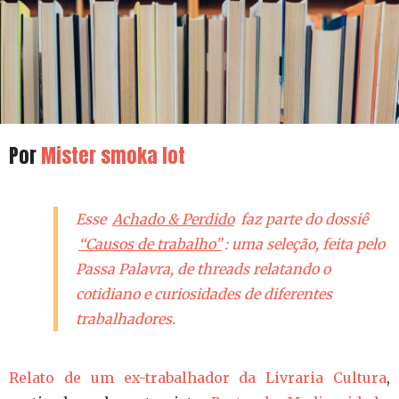
Por
Mister smoka lot
Esse
Achado & Perdido
faz parte do dossiê
“Causos de trabalho”
: uma seleção, feita pelo
Passa Palavra, de
threads
relatando o
cotidiano e curiosidades de diferentes
trabalhadores.
Relato de um ex-trabalhador da Livraria Cultura
,