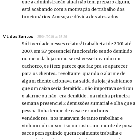
que a administração atual não tem preparo algum,
está acabando com a motivação de trabalho dos
funcionários. Ameaça e dúvida dos atestados.
V L dos Santos
25/04/2019 at 15:26
Só li verdade nesses relatos! trabalhei ai de 2001 até
2007, em SP presenciei funcionário sendo demitido
no meio da loja como se estivesse tocando um
cachorro, os Herz parece que faz pra se aparecer
para os clientes.. revoltante! quando o alarme de
algum cliente acionava na saída da loja já sabíamos
que um caixa seria demitido.. não importava se tirou
o alarme ou não.. era demitido.. na minha primeira
semana presenciei 2 demissões sumaria! e olha que a
pessoa tinha tempo de casa e eram bons
vendedores.. nos matavam de tanto trabalhar e
vinham cobrar sorriso no rosto.. um monte de puxa
sacos perseguindo quem realmente trabalha e