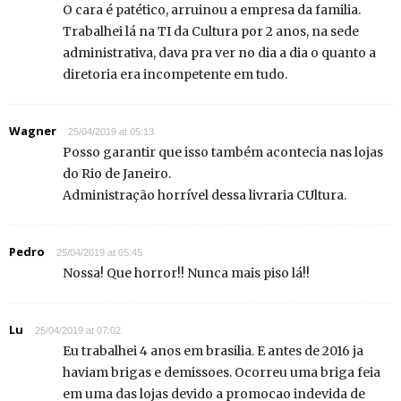
O cara é patético, arruinou a empresa da familia.
Trabalhei lá na TI da Cultura por 2 anos, na sede
administrativa, dava pra ver no dia a dia o quanto a
diretoria era incompetente em tudo.
Wagner
25/04/2019 at 05:13
Posso garantir que isso também acontecia nas lojas
do Rio de Janeiro.
Administração horrível dessa livraria CUltura.
Pedro
25/04/2019 at 05:45
Nossa! Que horror!! Nunca mais piso lá!!
Lu
25/04/2019 at 07:02
Eu trabalhei 4 anos em brasilia. E antes de 2016 ja
haviam brigas e demissoes. Ocorreu uma briga feia
em uma das lojas devido a promocao indevida de