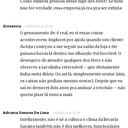
Como existem pessoas desse nipe dos Herz?. Se tudo
isso for verdade, essa empresa já era pra ser extinta
Giovanna
24/04/2019 at 19:36
O pensamento de: é real, eu vi essas coisas
acontecerem. Implorei por ajuda quando um cliente
da loja começou a me seguir na saída da loja e ele
passava horas lá dentro me olhando. Foi horrível. O
desespero de atender qualquer dos Herz e não
oferecer a sacolinha retornável – que obviamente
tinha meta diária. Ou sei lá, simplesmente sentar (sim,
os caixas não podiam mesmo sentar). Depois que eu
saí eu demorei dois anos pra assinar a rescisão – não
queria pisar lá nunca mais.
Adriana Simone De Lima
24/04/2019 at 20:33
Infelizmente, não é só a cultura o clima da livraria
Saraiva também não é dos melhores, funcionários