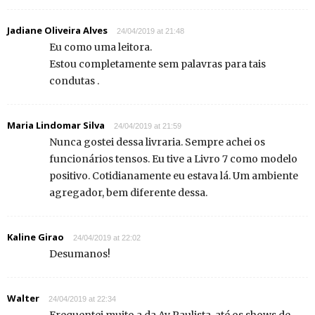
Jadiane Oliveira Alves
24/04/2019 at 21:48
Eu como uma leitora.
Estou completamente sem palavras para tais
condutas .
Maria Lindomar Silva
24/04/2019 at 21:59
Nunca gostei dessa livraria. Sempre achei os
funcionários tensos. Eu tive a Livro 7 como modelo
positivo. Cotidianamente eu estava lá. Um ambiente
agregador, bem diferente dessa.
Kaline Girao
24/04/2019 at 22:02
Desumanos!
Walter
24/04/2019 at 22:34