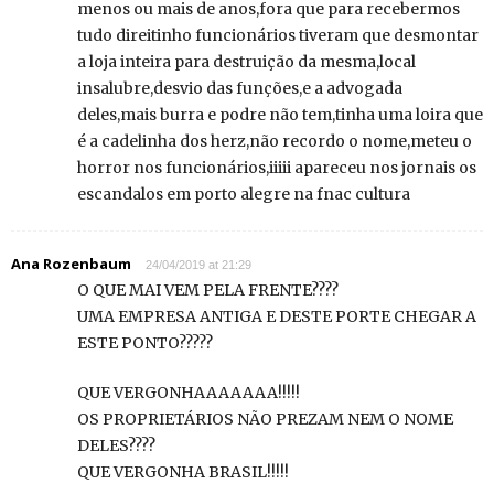
menos ou mais de anos,fora que para recebermos
tudo direitinho funcionários tiveram que desmontar
a loja inteira para destruição da mesma,local
insalubre,desvio das funções,e a advogada
deles,mais burra e podre não tem,tinha uma loira que
é a cadelinha dos herz,não recordo o nome,meteu o
horror nos funcionários,iiiii apareceu nos jornais os
escandalos em porto alegre na fnac cultura
Ana Rozenbaum
24/04/2019 at 21:29
O QUE MAI VEM PELA FRENTE????
UMA EMPRESA ANTIGA E DESTE PORTE CHEGAR A
ESTE PONTO?????
QUE VERGONHAAAAAAA!!!!!
OS PROPRIETÁRIOS NÃO PREZAM NEM O NOME
DELES????
QUE VERGONHA BRASIL!!!!!