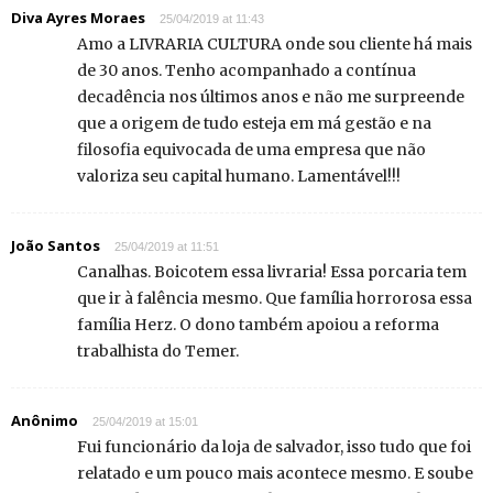
Diva Ayres Moraes
25/04/2019 at 11:43
Amo a LIVRARIA CULTURA onde sou cliente há mais
de 30 anos. Tenho acompanhado a contínua
decadência nos últimos anos e não me surpreende
que a origem de tudo esteja em má gestão e na
filosofia equivocada de uma empresa que não
valoriza seu capital humano. Lamentável!!!
João Santos
25/04/2019 at 11:51
Canalhas. Boicotem essa livraria! Essa porcaria tem
que ir à falência mesmo. Que família horrorosa essa
família Herz. O dono também apoiou a reforma
trabalhista do Temer.
Anônimo
25/04/2019 at 15:01
Fui funcionário da loja de salvador, isso tudo que foi
relatado e um pouco mais acontece mesmo. E soube