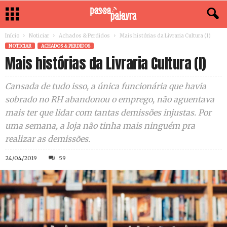
Início
Noticiar
Achados & Perdidos
Mais histórias da Livraria Cultura (I)
NOTICIAR
ACHADOS & PERDIDOS
Mais histórias da Livraria Cultura (I)
Cansada de tudo isso, a única funcionária que havia
sobrado no RH abandonou o emprego, não aguentava
mais ter que lidar com tantas demissões injustas. Por
uma semana, a loja não tinha mais ninguém pra
realizar as demissões.
24/04/2019
59