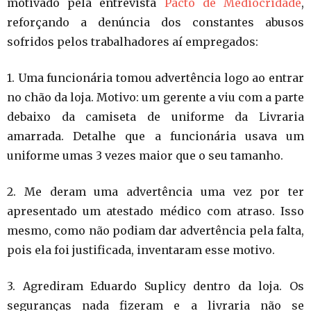
motivado pela entrevista
Pacto de Mediocridade
,
reforçando a denúncia dos constantes abusos
sofridos pelos trabalhadores aí empregados:
1. Uma funcion
á
ria tomou advertência logo ao entrar
no chão da loja. Motivo: um gerente a viu com a parte
debaixo da camiseta de uniforme da Livraria
amarrada. Detalhe que a funcion
á
ria usava um
uniforme umas 3 vezes maior q
ue
o seu tamanho.
2. Me deram uma advertência uma vez por ter
apresentado um atestado m
é
dico com atraso. Isso
mesmo, como não podiam dar advertência pela falta,
pois ela foi justificada, inventaram esse motivo
.
3. Agrediram Eduardo Suplicy dentro da loja. Os
seguranças nada fizeram e a livraria não se