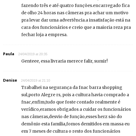
fazendo três e até quatro funções.encarregado fica
de olho 24 horas nas câmeras pra achar um motivo
pra levar dar uma advertência.a insatisfação está na
cara dos funcionários e creio que a maioria reza pra
fechar loja a empresa.
Paula
24/04/2019 at 20:35
Genteee, essa livraria merece falir, sumir!
Denise
24/04/2019 at 21:10
Trabalhei na segurança da fnac barra shopping
sul,porto Alegre rs, pois a cultura havia comprado a
fnac,enfim,tudo que foste contado realmente é
verídico,eramos obrigados a cuidar os funcionários
nas câmeras,desvio de função,esses herz são do
demônio esta familia,fomos demitidos em massa eu
em 7 meses de cultura o resto dos funcionários