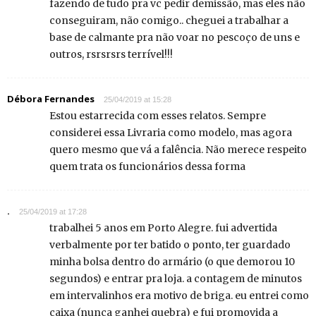
fazendo de tudo pra vc pedir demissão, mas eles não
conseguiram, não comigo.. cheguei a trabalhar a
base de calmante pra não voar no pescoço de uns e
outros, rsrsrsrs terrível!!!
Débora Fernandes
25/04/2019 at 15:28
Estou estarrecida com esses relatos. Sempre
considerei essa Livraria como modelo, mas agora
quero mesmo que vá a falência. Não merece respeito
quem trata os funcionários dessa forma
.
25/04/2019 at 17:28
trabalhei 5 anos em Porto Alegre. fui advertida
verbalmente por ter batido o ponto, ter guardado
minha bolsa dentro do armário (o que demorou 10
segundos) e entrar pra loja. a contagem de minutos
em intervalinhos era motivo de briga. eu entrei como
caixa (nunca ganhei quebra) e fui promovida a