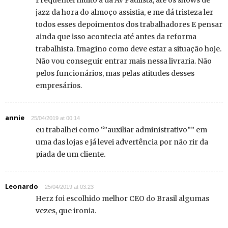
Frequentei muito a da Av Paulista, até os shows de
jazz da hora do almoço assistia, e me dá tristeza ler
todos esses depoimentos dos trabalhadores E pensar
ainda que isso acontecia até antes da reforma
trabalhista. Imagino como deve estar a situação hoje.
Não vou conseguir entrar mais nessa livraria. Não
pelos funcionários, mas pelas atitudes desses
empresários.
annie
25/04/2019 at 00:14
eu trabalhei como “”auxiliar administrativo”” em
uma das lojas e já levei advertência por não rir da
piada de um cliente.
Leonardo
25/04/2019 at 03:23
Herz foi escolhido melhor CEO do Brasil algumas
vezes, que ironia.